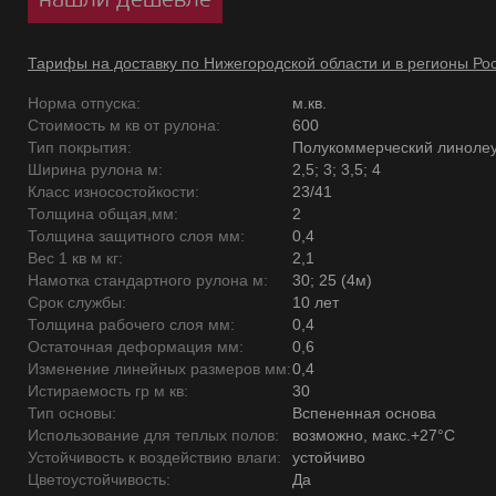
Тарифы на доставку по Нижегородской области и в регионы Ро
Норма отпуска:
м.кв.
Стоимость м кв от рулона:
600
Тип покрытия:
Полукоммерческий линоле
Ширина рулона м:
2,5; 3; 3,5; 4
Класс износостойкости:
23/41
Толщина общая,мм:
2
Толщина защитного слоя мм:
0,4
Вес 1 кв м кг:
2,1
Намотка стандартного рулона м:
30; 25 (4м)
Срок службы:
10 лет
Толщина рабочего слоя мм:
0,4
Остаточная деформация мм:
0,6
Изменение линейных размеров мм:
0,4
Истираемость гр м кв:
30
Тип основы:
Вспененная основа
Использование для теплых полов:
возможно, макс.+27°С
Устойчивость к воздействию влаги:
устойчиво
Цветоустойчивость:
Да