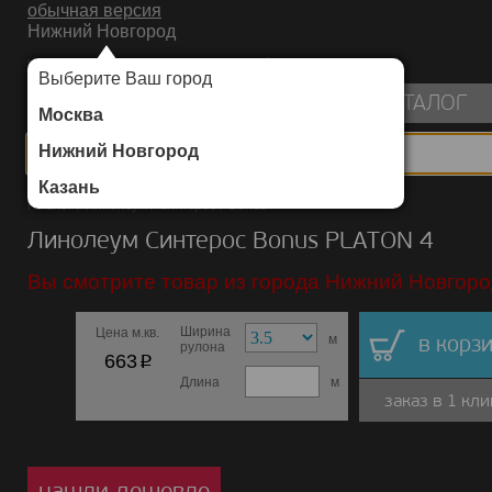
обычная версия
Нижний Новгород
ИНТЕРНЕТ-МАГАЗИН НАПОЛЬНЫХ ПОКРЫТИЙ
Выберите Ваш город
пуста
КАТАЛОГ
Москва
Нижний Новгород
Казань
Каталог
/
Линолеум
/
Синтерос
/
Bonus
Линолеум Синтерос Bonus PLATON 4
Вы смотрите товар из города Нижний Новгоро
Ширина
Цена м.кв.
м
в корзи
рулона
p
663
Длина
м
заказ в 1 кли
нашли дешевле