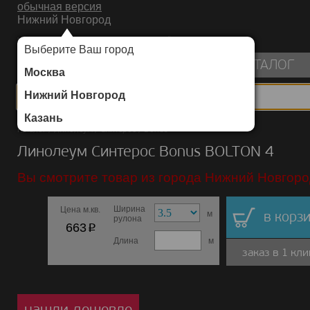
обычная версия
Нижний Новгород
ИНТЕРНЕТ-МАГАЗИН НАПОЛЬНЫХ ПОКРЫТИЙ
Выберите Ваш город
пуста
КАТАЛОГ
Москва
Нижний Новгород
Казань
Каталог
/
Линолеум
/
Синтерос
/
Bonus
Линолеум Синтерос Bonus BOLTON 4
Вы смотрите товар из города Нижний Новгоро
Ширина
Цена м.кв.
м
в корзи
рулона
p
663
Длина
м
заказ в 1 кли
нашли дешевле