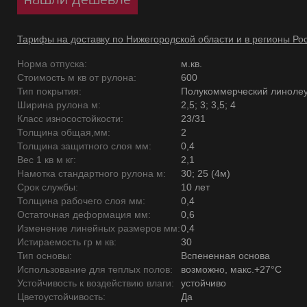
Тарифы на доставку по Нижегородской области и в регионы Ро
Норма отпуска:
м.кв.
Стоимость м кв от рулона:
600
Тип покрытия:
Полукоммерческий линоле
Ширина рулона м:
2,5; 3; 3,5; 4
Класс износостойкости:
23/31
Толщина общая,мм:
2
Толщина защитного слоя мм:
0,4
Вес 1 кв м кг:
2,1
Намотка стандартного рулона м:
30; 25 (4м)
Срок службы:
10 лет
Толщина рабочего слоя мм:
0,4
Остаточная деформация мм:
0,6
Изменение линейных размеров мм:
0,4
Истираемость гр м кв:
30
Тип основы:
Вспененная основа
Использование для теплых полов:
возможно, макс.+27°С
Устойчивость к воздействию влаги:
устойчиво
Цветоустойчивость:
Да