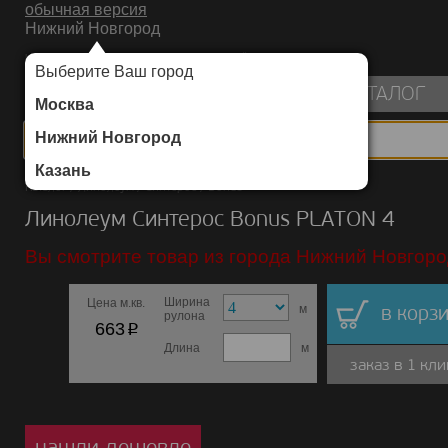
обычная версия
Нижний Новгород
ИНТЕРНЕТ-МАГАЗИН НАПОЛЬНЫХ ПОКРЫТИЙ
Выберите Ваш город
пуста
КАТАЛОГ
Москва
Нижний Новгород
Казань
Каталог
/
Линолеум
/
Синтерос
/
Bonus
Линолеум Синтерос Bonus PLATON 4
Вы смотрите товар из города Нижний Новгоро
Ширина
Цена м.кв.
м
в корзи
рулона
p
663
Длина
м
заказ в 1 кли
нашли дешевле