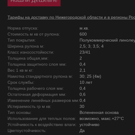
Тарифы на доставку по Нижегородской области и в регионы Ро
Норма отпуска:
м.кв.
Стоимость м кв от рулона:
600
Тип покрытия:
Полукоммерческий линоле
Ширина рулона м:
2,5; 3; 3,5; 4
Класс износостойкости:
23/41
Толщина общая,мм:
2
Толщина защитного слоя мм:
0,4
Вес 1 кв м кг:
2,1
Намотка стандартного рулона м:
30; 25 (4м)
Срок службы:
10 лет
Толщина рабочего слоя мм:
0,4
Остаточная деформация мм:
0,6
Изменение линейных размеров мм:
0,4
Истираемость гр м кв:
30
Тип основы:
Вспененная основа
Использование для теплых полов:
возможно, макс.+27°С
Устойчивость к воздействию влаги:
устойчиво
Цветоустойчивость:
Да