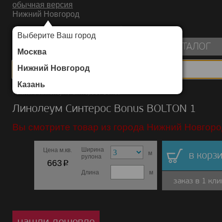
обычная версия
Нижний Новгород
ИНТЕРНЕТ-МАГАЗИН НАПОЛЬНЫХ ПОКРЫТИЙ
Выберите Ваш город
пуста
КАТАЛОГ
Москва
Нижний Новгород
Казань
Каталог
/
Линолеум
/
Синтерос
/
Bonus
Линолеум Синтерос Bonus BOLTON 1
Вы смотрите товар из города Нижний Новгоро
Ширина
Цена м.кв.
м
в корзи
рулона
p
663
Длина
м
заказ в 1 кли
нашли дешевле