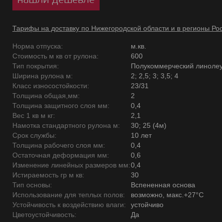
Тарифы на доставку по Нижегородской области и в регионы Ро
Норма отпуска:
м.кв.
Стоимость м кв от рулона:
600
Тип покрытия:
Полукоммерческий линоле
Ширина рулона м:
2; 2,5; 3; 3,5; 4
Класс износостойкости:
23/31
Толщина общая,мм:
2
Толщина защитного слоя мм:
0,4
Вес 1 кв м кг:
2,1
Намотка стандартного рулона м:
30; 25 (4м)
Срок службы:
10 лет
Толщина рабочего слоя мм:
0,4
Остаточная деформация мм:
0,6
Изменение линейных размеров мм:
0,4
Истираемость гр м кв:
30
Тип основы:
Вспененная основа
Использование для теплых полов:
возможно, макс.+27°С
Устойчивость к воздействию влаги:
устойчиво
Цветоустойчивость:
Да