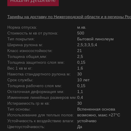
Тарифы на доставку по Нижегородской области и в регионы Ро
Норма отпуска:
м.кв.
Стоимость м кв от рулона:
500
Тип покрытия:
Бытовой линолеум
Ширина рулона м:
2,5;3;3,5;4
Класс износостойкости:
21
Толщина общая,мм:
2,5
Толщина защитного слоя мм:
0,15
Вес 1 кв м кг:
1,6
Намотка стандартного рулона м:
30
Срок службы:
10 лет
Толщина рабочего слоя мм:
0,15
Остаточная деформация мм:
1,1
Изменение линейных размеров мм:
0,4
Истираемость гр м кв:
30
Тип основы:
Вспененная основа
Использование для теплых полов:
возможно, макс.+27°С
Устойчивость к воздействию влаги:
устойчиво
Цветоустойчивость:
Да