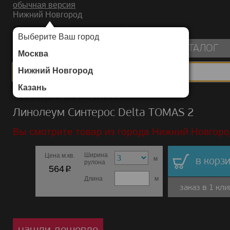
обычная версия
Нижний Новгород
ИНТЕРНЕТ-МАГАЗИН НАПОЛЬНЫХ ПОКРЫТИЙ
Выберите Ваш город
пуста
КАТАЛОГ
Москва
Нижний Новгород
Казань
Каталог
/
Линолеум
/
Синтерос
/
Delta
Линолеум Синтерос Delta TOMAS 2
Вы смотрите товар из города Нижний Новгоро
Ширина
Цена м.кв.
м
в корзи
рулона
p
564
Длина
м
заказ в 1 кли
нашли дешевле