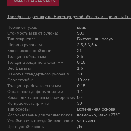
Тарифы на доставку по Нижегородской области и в регионы Ро
Норма отпуска:
м.кв.
Стоимость м кв от рулона:
500
Тип покрытия:
Бытовой линолеум
Ширина рулона м:
2,5;3;3,5;4
Класс износостойкости:
21
Толщина общая,мм:
2,5
Толщина защитного слоя мм:
0,15
Вес 1 кв м кг:
1,6
Намотка стандартного рулона м:
30
Срок службы:
10 лет
Толщина рабочего слоя мм:
0,15
Остаточная деформация мм:
1,1
Изменение линейных размеров мм:
0,4
Истираемость гр м кв:
30
Тип основы:
Вспененная основа
Использование для теплых полов:
возможно, макс.+27°С
Устойчивость к воздействию влаги:
устойчиво
Цветоустойчивость:
Да