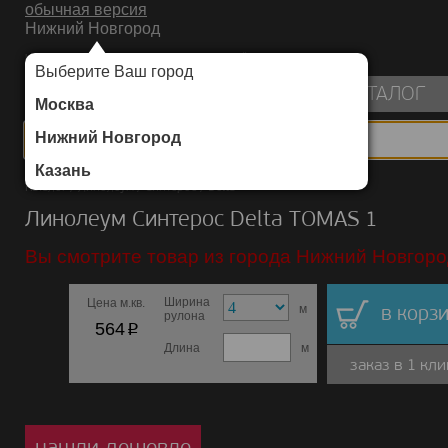
обычная версия
Нижний Новгород
ИНТЕРНЕТ-МАГАЗИН НАПОЛЬНЫХ ПОКРЫТИЙ
Выберите Ваш город
пуста
КАТАЛОГ
Москва
Нижний Новгород
Казань
Каталог
/
Линолеум
/
Синтерос
/
Delta
Линолеум Синтерос Delta TOMAS 1
Вы смотрите товар из города Нижний Новгоро
Ширина
Цена м.кв.
м
в корзи
рулона
p
564
Длина
м
заказ в 1 кли
нашли дешевле