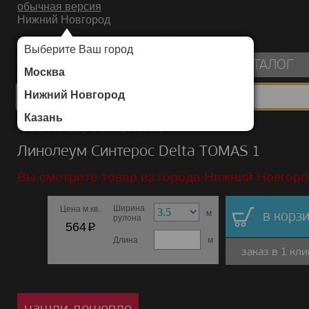
обычная версия
Нижний Новгород
ИНТЕРНЕТ-МАГАЗИН НАПОЛЬНЫХ ПОКРЫТИЙ
Выберите Ваш город
пуста
КАТАЛОГ
Москва
Нижний Новгород
Казань
Каталог
/
Линолеум
/
Синтерос
/
Delta
Линолеум Синтерос Delta TOMAS 1
Вы смотрите товар из города Нижний Новгоро
Ширина
Цена м.кв.
м
в корзи
рулона
p
564
Длина
м
заказ в 1 кли
нашли дешевле