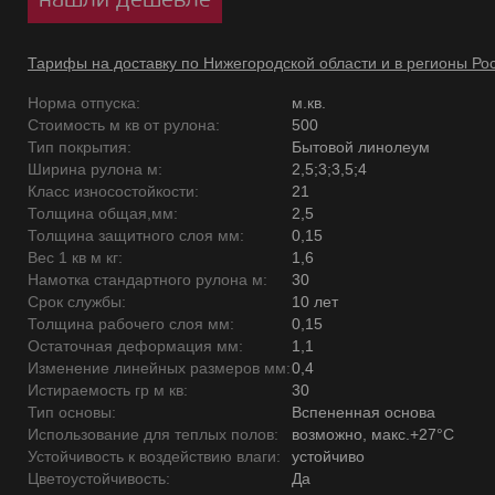
Тарифы на доставку по Нижегородской области и в регионы Ро
Норма отпуска:
м.кв.
Стоимость м кв от рулона:
500
Тип покрытия:
Бытовой линолеум
Ширина рулона м:
2,5;3;3,5;4
Класс износостойкости:
21
Толщина общая,мм:
2,5
Толщина защитного слоя мм:
0,15
Вес 1 кв м кг:
1,6
Намотка стандартного рулона м:
30
Срок службы:
10 лет
Толщина рабочего слоя мм:
0,15
Остаточная деформация мм:
1,1
Изменение линейных размеров мм:
0,4
Истираемость гр м кв:
30
Тип основы:
Вспененная основа
Использование для теплых полов:
возможно, макс.+27°С
Устойчивость к воздействию влаги:
устойчиво
Цветоустойчивость:
Да