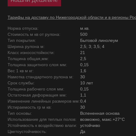
Тарифы на доставку по Нижегородской области и в регионы Ро
Норма отпуска:
м.кв.
Стоимость м кв от рулона:
500
Тип покрытия:
Бытовой линолеум
Ширина рулона м:
2,5; 3; 3,5; 4
Класс износостойкости:
21
Толщина общая,мм:
2,5
Толщина защитного слоя мм:
0,15
Вес 1 кв м кг:
1,6
Намотка стандартного рулона м:
30
Срок службы:
10 лет
Толщина рабочего слоя мм:
0,15
Остаточная деформация мм:
1,1
Изменение линейных размеров мм:
0,4
Истираемость гр м кв:
30
Тип основы:
Вспененная основа
Использование для теплых полов:
возможно, макс.+27°С
Устойчивость к воздействию влаги:
устойчиво
Цветоустойчивость:
Да