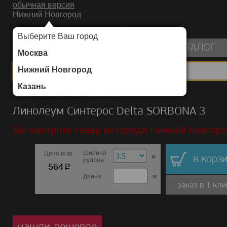
обычная версия
Нижний Новгород
ИНТЕРНЕТ-МАГАЗИН НАПОЛЬНЫХ ПОКРЫТИЙ
Выберите Ваш город
пуста
КАТАЛОГ
Москва
Нижний Новгород
Казань
Каталог
/
Линолеум
/
Синтерос
/
Delta
Линолеум Синтерос Delta SORBONA 3
Вы смотрите товар из города Нижний Новгоро
Ширина
Цена м.кв.
м
в корзи
рулона
p
564
Длина
м
заказ в 1 кли
нашли дешевле