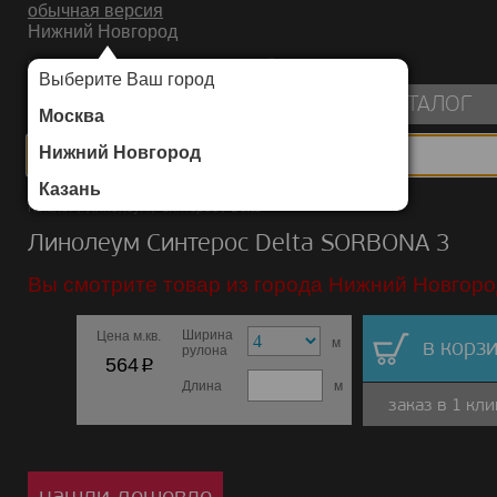
обычная версия
Нижний Новгород
ИНТЕРНЕТ-МАГАЗИН НАПОЛЬНЫХ ПОКРЫТИЙ
Выберите Ваш город
пуста
КАТАЛОГ
Москва
Нижний Новгород
Казань
Каталог
/
Линолеум
/
Синтерос
/
Delta
Линолеум Синтерос Delta SORBONA 3
Вы смотрите товар из города Нижний Новгоро
Ширина
Цена м.кв.
м
в корзи
рулона
p
564
Длина
м
заказ в 1 кли
нашли дешевле