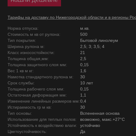
Тарифы на доставку по Нижегородской области и в регионы Ро
Норма отпуска:
м.кв.
Стоимость м кв от рулона:
500
Тип покрытия:
Бытовой линолеум
Ширина рулона м:
2,5; 3; 3,5; 4
Класс износостойкости:
21
Толщина общая,мм:
2,5
Толщина защитного слоя мм:
0,15
Вес 1 кв м кг:
1,6
Намотка стандартного рулона м:
30
Срок службы:
10 лет
Толщина рабочего слоя мм:
0,15
Остаточная деформация мм:
1,1
Изменение линейных размеров мм:
0,4
Истираемость гр м кв:
30
Тип основы:
Вспененная основа
Использование для теплых полов:
возможно, макс.+27°С
Устойчивость к воздействию влаги:
устойчиво
Цветоустойчивость:
Да