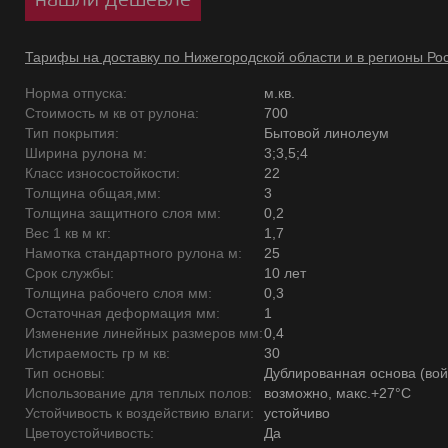
Тарифы на доставку по Нижегородской области и в регионы Ро
Норма отпуска:
м.кв.
Стоимость м кв от рулона:
700
Тип покрытия:
Бытовой линолеум
Ширина рулона м:
3;3,5;4
Класс износостойкости:
22
Толщина общая,мм:
3
Толщина защитного слоя мм:
0,2
Вес 1 кв м кг:
1,7
Намотка стандартного рулона м:
25
Срок службы:
10 лет
Толщина рабочего слоя мм:
0,3
Остаточная деформация мм:
1
Изменение линейных размеров мм:
0,4
Истираемость гр м кв:
30
Тип основы:
Дублированная основа (вой
Использование для теплых полов:
возможно, макс.+27°С
Устойчивость к воздействию влаги:
устойчиво
Цветоустойчивость:
Да