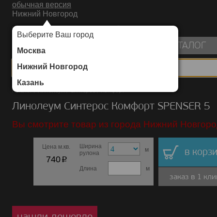
обычная версия
Нижний Новгород
ИНТЕРНЕТ-МАГАЗИН НАПОЛЬНЫХ ПОКРЫТИЙ
Выберите Ваш город
пуста
КАТАЛОГ
Москва
Нижний Новгород
Казань
Каталог
/
Линолеум
/
Синтерос
/
Комфорт
Линолеум Синтерос Комфорт SPENSER 5
Вы смотрите товар из города Нижний Новгоро
Ширина
Цена м.кв.
м
в корзи
рулона
p
740
Длина
м
заказ в 1 кли
нашли дешевле