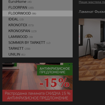
EuroHome
Наши мастера п
(45)
FLOORPAN
(165)
Ламинат Фьюми
FLOORWOOD
(96)
IDEAL
(15)
KRONOTEX
(573)
KRONOSPAN
(123)
LAMIWOOD
(39)
SOMMER BY TARKETT
(12)
TARKETT
(258)
UNILIN
(81)
Распродажа ламината
СКИДКА
15 %
АНТИКРИЗИСНОЕ ПРЕДЛОЖЕНИЕ