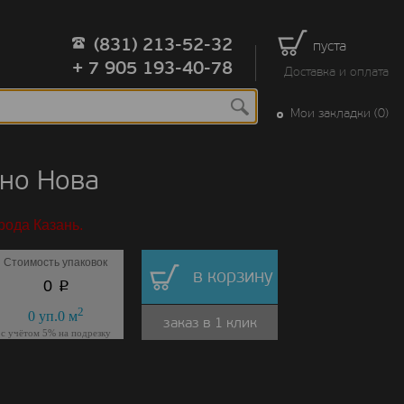
(831) 213-52-32
пуста
+ 7 905 193-40-78
Доставка и оплата
Мои закладки (0)
но Нова
рода Казань.
Стоимость упаковок
в корзину
p
0
2
0
уп.
0
м
заказ в 1 клик
с учётом 5% на подрезку