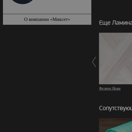
О компании «Миксет»
Еще Ламинат
Феличе Нова
Сопутствую