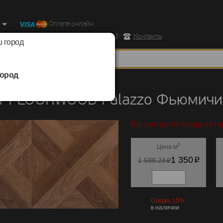
Оплата онлайн
ород, Ул. Республиканская д.43 корпус 3
Контакты
 город
ород
FLOORWOOD
/
Palazzo
т FLOORWOOD Palazzo Фьюмичи
Вы смотрите товар из го
2
Цена м
p
1 350
p
1 588.24
Скидка 15%
в наличии