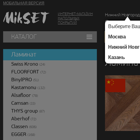
МОБИЛЬНАЯ ВЕРСИЯ
ИНТЕРНЕТ-МАГАЗИН
Нижний Новгород
НАПОЛЬНЫХ
г. Нижний Новг
ПОКРЫТИЙ
Выберите Ваш
КАТАЛОГ
Москва
Нижний Новг
Каталог
/
Ламинат
/
Ламинат
Казань
Ламина
Swiss Krono
(24)
FLOORFORT
(72)
BinylPRO
(51)
Kastamonu
(132)
Alsafloor
(78)
Camsan
(33)
THYS group
(87)
Aberhof
(72)
Classen
(606)
EGGER
(168)