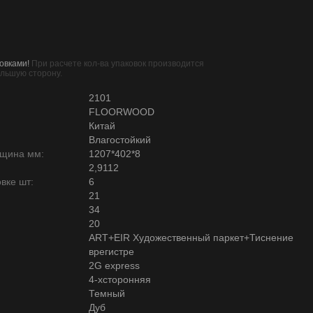
овками!
При расчете кол-ва упаковок производится
ольшую сторону.
2101
FLOORWOOD
Китай
Влагостойкий
лщина мм:
1207*402*8
2,9112
вке шт:
6
21
34
20
ART+EIR Художественный паркет+Тиснение
врегистре
2G express
4-хсторонняя
Темный
Дуб