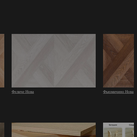
Феличе Нова
Фьюмичино Нова