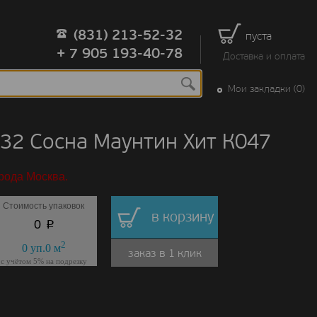
(831) 213-52-32
пуста
+ 7 905 193-40-78
Доставка и оплата
Мои закладки (0)
832 Сосна Маунтин Хит К047
рода Москва.
Стоимость упаковок
в корзину
p
0
2
0
уп.
0
м
заказ в 1 клик
с учётом 5% на подрезку