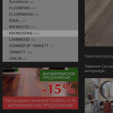
EuroHome
(45)
FLOORPAN
(165)
FLOORWOOD
(96)
IDEAL
(15)
KRONOTEX
(573)
KRONOSPAN
(123)
LAMIWOOD
(39)
SOMMER BY TARKETT
(12)
TARKETT
(258)
Наши мастера п
UNILIN
(81)
Ламинат Сосна
интерьере:
Распродажа ламината
СКИДКА
15 %
АНТИКРИЗИСНОЕ ПРЕДЛОЖЕНИЕ