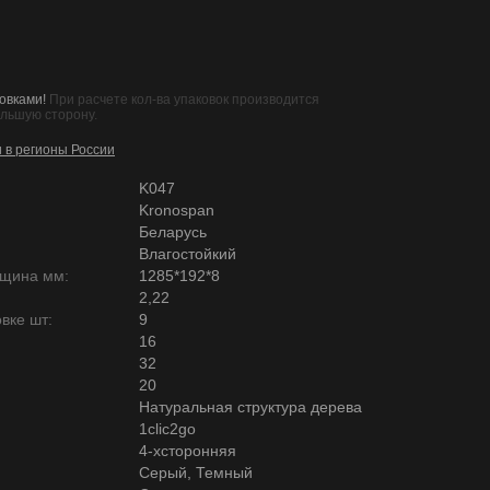
овками!
При расчете кол-ва упаковок производится
ольшую сторону.
и в регионы России
K047
Kronospan
Беларусь
Влагостойкий
лщина мм:
1285*192*8
2,22
вке шт:
9
16
32
20
Натуральная структура дерева
1clic2go
4-хсторонняя
Серый, Темный