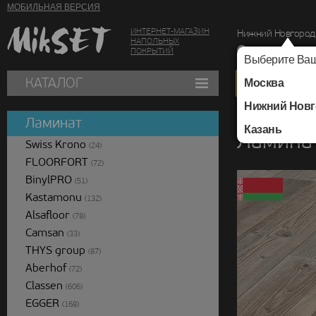
МОБИЛЬНАЯ ВЕРСИЯ
ИНТЕРНЕТ-МАГАЗИН
Нижний Новгород
НАПОЛЬНЫХ
г. Нижний Новг
ПОКРЫТИЙ
Выберите Ваш
КАТАЛОГ
Москва
Нижний Новг
Каталог
/
Ламинат
/
Ламинат
Казань
Ламинат
Swiss Krono
(24)
FLOORFORT
(72)
BinylPRO
(51)
Kastamonu
(132)
Alsafloor
(78)
Camsan
(33)
THYS group
(87)
Aberhof
(72)
Classen
(606)
EGGER
(168)