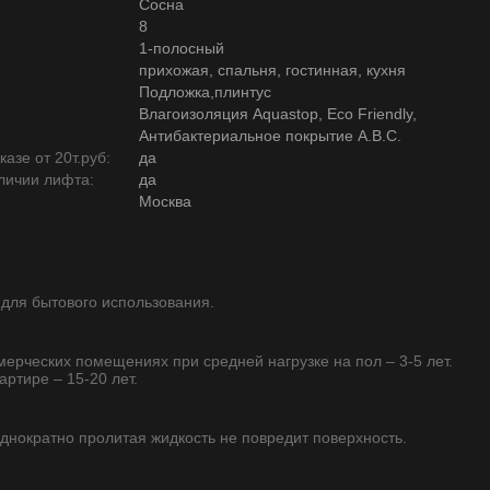
Сосна
8
1-полосный
прихожая, спальня, гостинная, кухня
Подложка,плинтус
Влагоизоляция Aquastop, Eco Friendly,
Антибактериальное покрытие А.В.С.
азе от 20т.руб:
да
личии лифта:
да
Москва
 для бытового использования.
ммерческих помещениях при средней нагрузке на пол – 3-5 лет.
артире – 15-20 лет.
однократно пролитая жидкость не повредит поверхность.