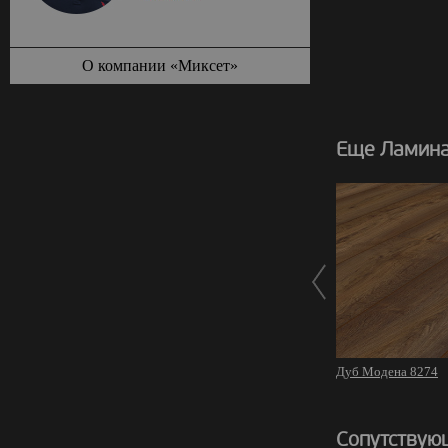
О компании «Миксет»
Еще Ламинат
Дуб Модена 8274
Сопутствую