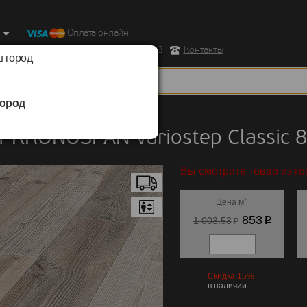
Оплата онлайн
ород, Ул. Республиканская д.43 корпус 3
Контакты
 город
ород
KRONOSPAN
/
Variostep Classic 832
 KRONOSPAN Variostep Classic 
Вы смотрите товар из го
2
Цена м
p
853
p
1 003.53
Скидка 15%
в наличии