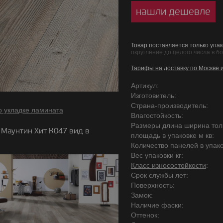
нашли дешевле
Товар поставляется только упак
округление до целого числа в б
Тарифы на доставку по Москве 
Артикул:
Изготовитель:
Страна-производитель:
о укладке ламината
Влагостойкость:
Размеры длина ширина то
 Маунтин Хит К047 вид в
площадь в упаковке м кв:
Количество панелей в упако
Вес упаковки кг:
Класс износостойкости
:
Срок службы лет:
Поверхность:
Замок:
Наличие фаски:
Оттенок: