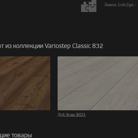
Замок 1clic2go -
 из коллекции Variostep Classic 832
Дуб Атлас К031
щие товары