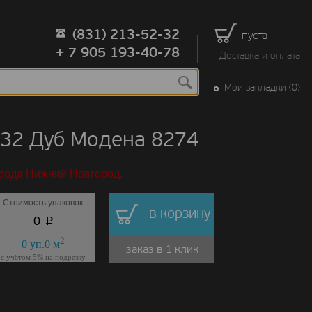
(831) 213-52-32
пуста
+ 7 905 193-40-78
Доставка и оплата
Мои закладки (0)
832 Дуб Модена 8274
орода Нижний Новгород.
Стоимость упаковок
в корзину
p
0
2
0
уп.
0
м
заказ в 1 клик
с учётом 5% на подрезку