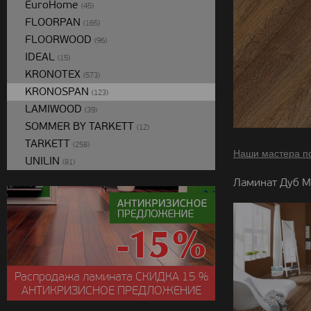
EuroHome
(45)
FLOORPAN
(165)
FLOORWOOD
(96)
IDEAL
(15)
KRONOTEX
(573)
KRONOSPAN
(123)
LAMIWOOD
(39)
SOMMER BY TARKETT
(12)
TARKETT
(258)
Наши мастера п
UNILIN
(81)
Ламинат Дуб М
Распродажа ламината
СКИДКА
15 %
АНТИКРИЗИСНОЕ ПРЕДЛОЖЕНИЕ