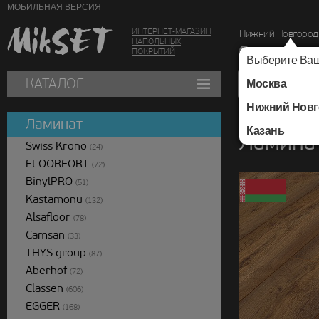
МОБИЛЬНАЯ ВЕРСИЯ
ИНТЕРНЕТ-МАГАЗИН
Нижний Новгород
НАПОЛЬНЫХ
г. Нижний Новг
ПОКРЫТИЙ
Выберите Ваш
КАТАЛОГ
Москва
Нижний Новг
Каталог
/
Ламинат
/
Ламинат
Казань
Ламинат
Swiss Krono
(24)
FLOORFORT
(72)
BinylPRO
(51)
Kastamonu
(132)
Alsafloor
(78)
Camsan
(33)
THYS group
(87)
Aberhof
(72)
Classen
(606)
EGGER
(168)