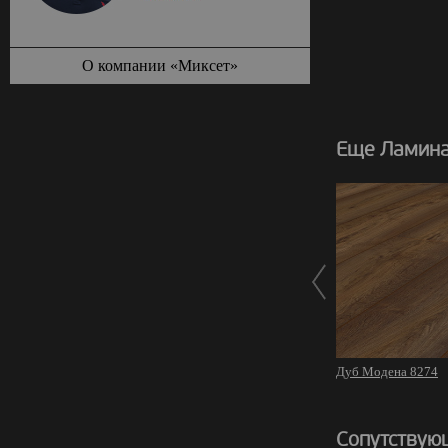
О компании «Миксет»
Еще Ламинат
Дуб Модена 8274
Сопутствую