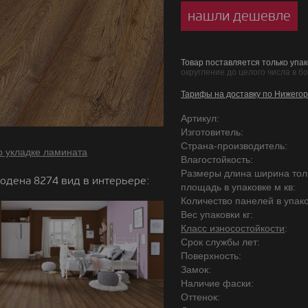
нашли дешевле
Товар поставляется только упак
округление до целого числа в б
Тарифы на доставку по Нижегор
Артикул:
Изготовитель:
Страна-производитель:
о укладке ламината
Влагостойкость:
Размеры длина ширина то
одена 8274 вид в интерьере:
площадь в упаковке м кв:
Количество панелей в упако
Вес упаковки кг:
Класс износостойкости
:
Срок службы лет:
Поверхность:
Замок:
Наличие фаски:
Оттенок: