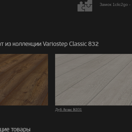
Замок 1clic2go -
 из коллекции Variostep Classic 832
Дуб Атлас К031
щие товары