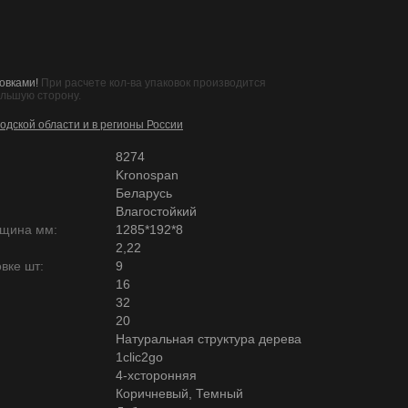
овками!
При расчете кол-ва упаковок производится
ольшую сторону.
одской области и в регионы России
8274
Kronospan
Беларусь
Влагостойкий
лщина мм:
1285*192*8
2,22
вке шт:
9
16
32
20
Натуральная структура дерева
1clic2go
4-хсторонняя
Коричневый, Темный