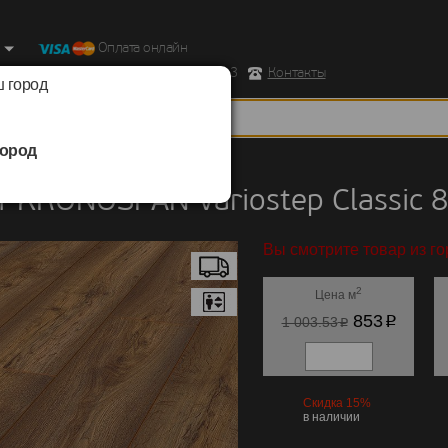
Оплата онлайн
ород, Ул. Республиканская д.43 корпус 3
Контакты
 город
ород
KRONOSPAN
/
Variostep Classic 832
 KRONOSPAN Variostep Classic 
Вы смотрите товар из г
2
Цена м
p
853
p
1 003.53
Скидка 15%
в наличии