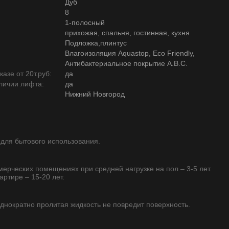
Дуб
8
1-полосный
прихожая, спальня, гостинная, кухня
Подложка,плинтус
Влагоизоляция Aquastop, Eco Friendly,
Антибактериальное покрытие А.В.С.
азе от 20т.руб:
да
личии лифта:
да
Нижний Новгород
 для бытового использования.
ммерческих помещениях при средней нагрузке на пол – 3-5 лет.
артире – 15-20 лет.
однократно пролитая жидкость не повредит поверхность.