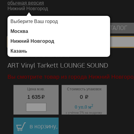
обычная версия
Нижний Новгород
ИНТЕРНЕТ-МАГАЗИН НАПОЛЬНЫХ ПОКРЫТИЙ
Выберите Ваш город
пуста
КАТАЛОГ
Москва
Нижний Новгород
Казань
Каталог
/
ART Vinyl
/
Tarkett
/
LOUNGE
ART Vinyl Tarkett LOUNGE SOUND
Вы смотрите товар из города Нижний Новгоро
Цена м.кв.
Стоимость упаковок
p
p
1 635
0
2
0
уп.
0
м
с учётом 5% на подрезку
в корзину,