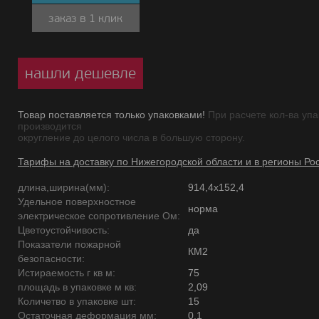
заказ в 1 клик
нашли дешевле
Товар поставляется только упаковками!
При расчете кол-ва упа
производится
округление до целого числа в большую сторону.
Тарифы на доставку по Нижегородской области и в регионы Ро
длина,ширина(мм):
914,4х152,4
Удельное поверхностное
норма
электрическое сопротивление Ом:
Цветоустойчивость:
да
Показатели пожарной
КМ2
безопасности:
Истираемость г кв м:
75
площадь в упаковке м кв:
2,09
Количетво в упаковке шт:
15
Остаточная деформация мм:
0,1