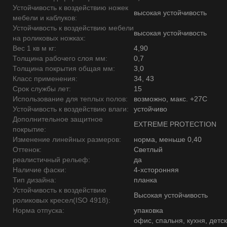
Устойчивость к воздействию ножек
высокая устойчивость
мебели и каблуков:
Устойчивость к воздействию мебели
высокая устойчивость
на роликовых ножках:
Вес 1 кв м кг:
4,90
Толщина рабочего слоя мм:
0,7
Толщина покрытия общая мм:
3,0
Класс применения:
34, 43
Срок службы лет:
15
Использование для теплых полов:
возможно, макс. +27С
Устойчивость к воздействию влаги:
устойчиво
Дополнительное защитное
EXTREME PROTECTION
покрытие:
Изменение линейных размеров:
норма, меньше 0,40
Оттенок:
Светлый
реалистичный рельеф:
да
Наличие фаски:
4-хсторонняя
Тип дизайна:
планка
Устойчивость к воздействию
Высокая устойчивость
роликовых кресел(ISO 4918):
Норма отпуска:
упаковка
офис, спальня, кухня, детск