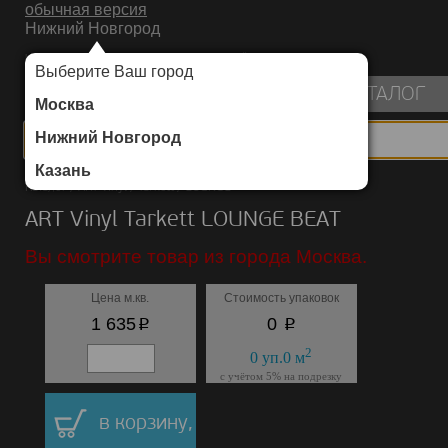
обычная версия
Нижний Новгород
ИНТЕРНЕТ-МАГАЗИН НАПОЛЬНЫХ ПОКРЫТИЙ
Выберите Ваш город
пуста
КАТАЛОГ
Москва
Нижний Новгород
Казань
Каталог
/
ART Vinyl
/
Tarkett
/
LOUNGE
ART Vinyl Tarkett LOUNGE BEAT
Вы смотрите товар из города Москва.
Цена м.кв.
Стоимость упаковок
p
p
1 635
0
2
0
уп.
0
м
с учётом 5% на подрезку
в корзину,