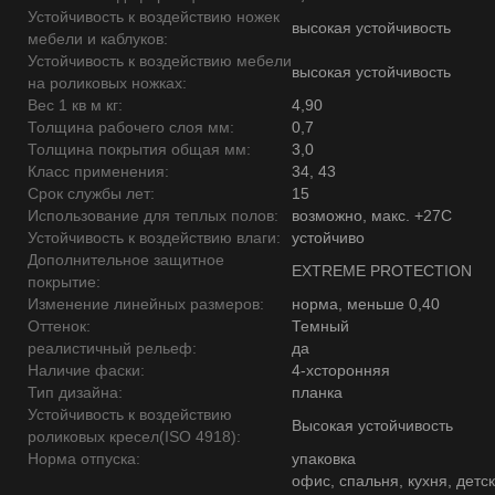
Устойчивость к воздействию ножек
высокая устойчивость
мебели и каблуков:
Устойчивость к воздействию мебели
высокая устойчивость
на роликовых ножках:
Вес 1 кв м кг:
4,90
Толщина рабочего слоя мм:
0,7
Толщина покрытия общая мм:
3,0
Класс применения:
34, 43
Срок службы лет:
15
Использование для теплых полов:
возможно, макс. +27С
Устойчивость к воздействию влаги:
устойчиво
Дополнительное защитное
EXTREME PROTECTION
покрытие:
Изменение линейных размеров:
норма, меньше 0,40
Оттенок:
Темный
реалистичный рельеф:
да
Наличие фаски:
4-хсторонняя
Тип дизайна:
планка
Устойчивость к воздействию
Высокая устойчивость
роликовых кресел(ISO 4918):
Норма отпуска:
упаковка
офис, спальня, кухня, детск