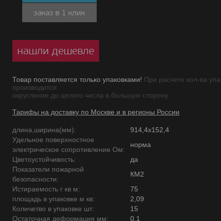
заказ в 1 клик
нашли дешевле
Товар поставляется только упаковками!
При расчете кол-ва упа
производится
округление до целого числа в большую сторону.
Тарифы на доставку по Москве и в регионы России
длина,ширина(мм):
914,4х152,4
Удельное поверхностное
норма
электрическое сопротивление Ом:
Цветоустойчивость:
да
Показатели пожарной
КМ2
безопасности:
Истираемость г кв м:
75
площадь в упаковке м кв:
2,09
Количетво в упаковке шт:
15
Остаточная деформация мм:
0,1