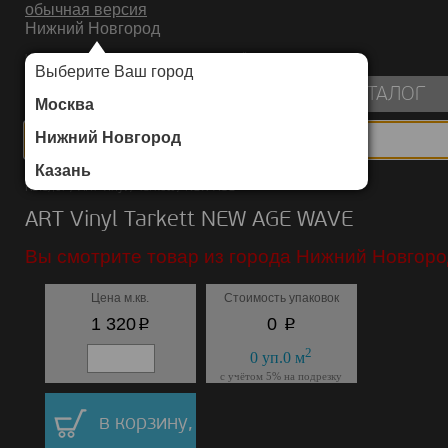
обычная версия
Нижний Новгород
ИНТЕРНЕТ-МАГАЗИН НАПОЛЬНЫХ ПОКРЫТИЙ
Выберите Ваш город
пуста
КАТАЛОГ
Москва
Нижний Новгород
Казань
Каталог
/
ART Vinyl
/
Tarkett
/
NEW AGE
ART Vinyl Tarkett NEW AGE WAVE
Вы смотрите товар из города Нижний Новгоро
Цена м.кв.
Стоимость упаковок
p
p
1 320
0
2
0
уп.
0
м
с учётом 5% на подрезку
в корзину,