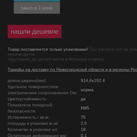
заказ в 1 клик
нашли дешевле
Товар поставляется только упаковками!
При расчете кол-ва упа
производится
округление до целого числа в большую сторону.
Тарифы на доставку по Нижегородской области и в регионы Ро
длина,ширина(мм):
914,4х152,4
Удельное поверхностное
норма
электрическое сопротивление Ом:
Цветоустойчивость:
да
Показатели пожарной
КМ5
безопасности:
Истираемость г кв м:
75
площадь в упаковке м кв:
2,5
Количетво в упаковке шт:
18
Остаточная деформация мм:
0,1