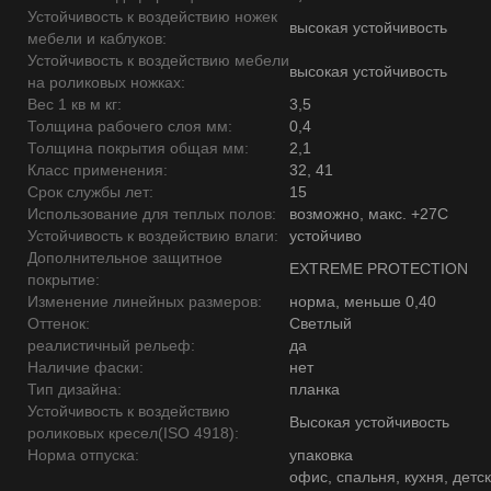
Устойчивость к воздействию ножек
высокая устойчивость
мебели и каблуков:
Устойчивость к воздействию мебели
высокая устойчивость
на роликовых ножках:
Вес 1 кв м кг:
3,5
Толщина рабочего слоя мм:
0,4
Толщина покрытия общая мм:
2,1
Класс применения:
32, 41
Срок службы лет:
15
Использование для теплых полов:
возможно, макс. +27С
Устойчивость к воздействию влаги:
устойчиво
Дополнительное защитное
EXTREME PROTECTION
покрытие:
Изменение линейных размеров:
норма, меньше 0,40
Оттенок:
Светлый
реалистичный рельеф:
да
Наличие фаски:
нет
Тип дизайна:
планка
Устойчивость к воздействию
Высокая устойчивость
роликовых кресел(ISO 4918):
Норма отпуска:
упаковка
офис, спальня, кухня, детск