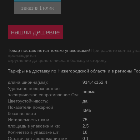
заказ в 1 клик
нашли дешевле
Товар поставляется только упаковками!
При расчете кол-ва упа
производится
округление до целого числа в большую сторону.
Тарифы на доставку по Нижегородской области и в регионы Ро
длина,ширина(мм):
914,4х152,4
Удельное поверхностное
норма
электрическое сопротивление Ом:
Цветоустойчивость:
да
Показатели пожарной
КМ5
безопасности:
Истираемость г кв м:
75
площадь в упаковке м кв:
2,5
Количетво в упаковке шт:
18
Остаточная деформация мм:
0,1