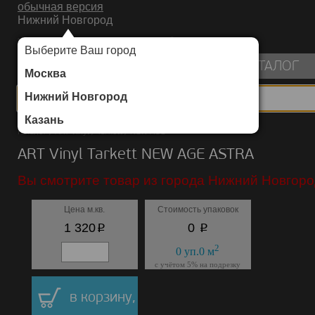
обычная версия
Нижний Новгород
ИНТЕРНЕТ-МАГАЗИН НАПОЛЬНЫХ ПОКРЫТИЙ
Выберите Ваш город
пуста
КАТАЛОГ
Москва
Нижний Новгород
Казань
Каталог
/
ART Vinyl
/
Tarkett
/
NEW AGE
ART Vinyl Tarkett NEW AGE ASTRA
Вы смотрите товар из города Нижний Новгоро
Цена м.кв.
Стоимость упаковок
p
p
1 320
0
2
0
уп.
0
м
с учётом 5% на подрезку
в корзину,