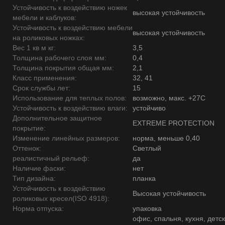
Устойчивость к воздействию ножек
высокая устойчивость
мебели и каблуков:
Устойчивость к воздействию мебели
высокая устойчивость
на роликовых ножках:
Вес 1 кв м кг:
3,5
Толщина рабочего слоя мм:
0,4
Толщина покрытия общая мм:
2,1
Класс применения:
32, 41
Срок службы лет:
15
Использование для теплых полов:
возможно, макс. +27С
Устойчивость к воздействию влаги:
устойчиво
Дополнительное защитное
EXTREME PROTECTION
покрытие:
Изменение линейных размеров:
норма, меньше 0,40
Оттенок:
Светлый
реалистичный рельеф:
да
Наличие фаски:
нет
Тип дизайна:
планка
Устойчивость к воздействию
Высокая устойчивость
роликовых кресел(ISO 4918):
Норма отпуска:
упаковка
офис, спальня, кухня, детск