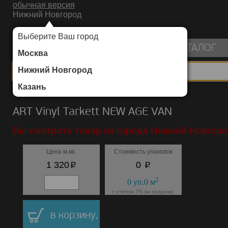
обычная версия
Нижний Новгород
ИНТЕРНЕТ-МАГАЗИН НАПОЛЬНЫХ ПОКРЫТИЙ
Выберите Ваш город
пуста
КАТАЛОГ
Москва
Нижний Новгород
Казань
Каталог
/
ART Vinyl
/
Tarkett
/
NEW AGE
ART Vinyl Tarkett NEW AGE VAN
Вы смотрите товар из города Нижний Новгоро
Цена м.кв.
Стоимость упаковок
p
p
1 320
0
2
0
уп.
0
м
с учётом 5% на подрезку
в корзину,