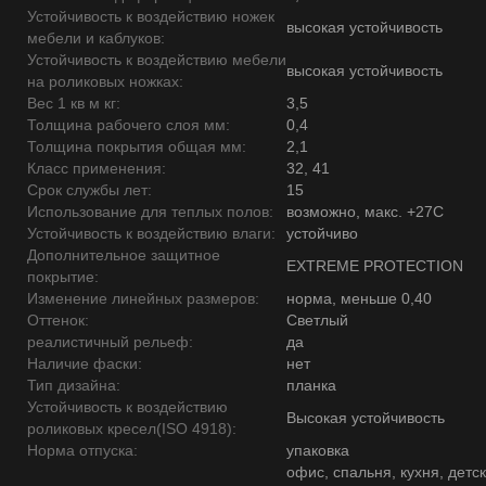
Устойчивость к воздействию ножек
высокая устойчивость
мебели и каблуков:
Устойчивость к воздействию мебели
высокая устойчивость
на роликовых ножках:
Вес 1 кв м кг:
3,5
Толщина рабочего слоя мм:
0,4
Толщина покрытия общая мм:
2,1
Класс применения:
32, 41
Срок службы лет:
15
Использование для теплых полов:
возможно, макс. +27С
Устойчивость к воздействию влаги:
устойчиво
Дополнительное защитное
EXTREME PROTECTION
покрытие:
Изменение линейных размеров:
норма, меньше 0,40
Оттенок:
Светлый
реалистичный рельеф:
да
Наличие фаски:
нет
Тип дизайна:
планка
Устойчивость к воздействию
Высокая устойчивость
роликовых кресел(ISO 4918):
Норма отпуска:
упаковка
офис, спальня, кухня, детск