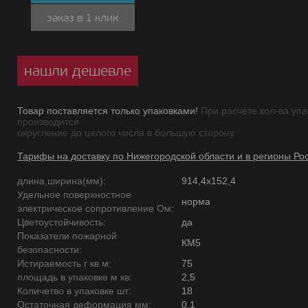
заказ в 1 клик
нашли дешевле
Товар поставляется только упаковками!
При расчете кол-ва упа
производится
округление до целого числа в большую сторону.
Тарифы на доставку по Нижегородской области и в регионы Ро
длина,ширина(мм):
914,4х152,4
Удельное поверхностное
норма
электрическое сопротивление Ом:
Цветоустойчивость:
да
Показатели пожарной
КМ5
безопасности:
Истираемость г кв м:
75
площадь в упаковке м кв:
2,5
Количетво в упаковке шт:
18
Остаточная деформация мм:
0,1