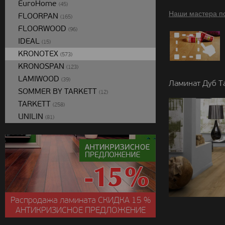
EuroHome
(45)
Наши мастера п
FLOORPAN
(165)
FLOORWOOD
(96)
IDEAL
(15)
KRONOTEX
(573)
KRONOSPAN
(123)
LAMIWOOD
(39)
Ламинат Дуб Та
SOMMER BY TARKETT
(12)
TARKETT
(258)
UNILIN
(81)
Распродажа ламината
СКИДКА
15 %
АНТИКРИЗИСНОЕ ПРЕДЛОЖЕНИЕ