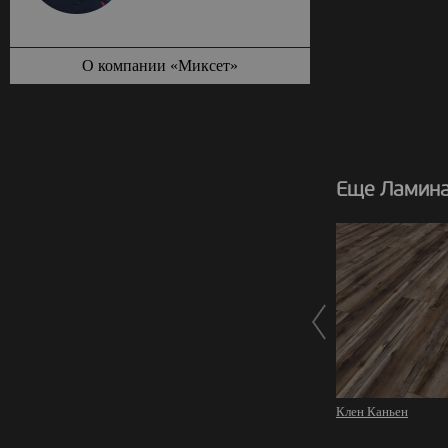
О компании «Миксет»
Еще Ламина
Клен Каньен