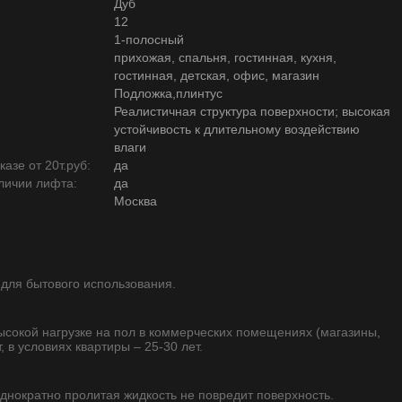
Дуб
12
1-полосный
прихожая, спальня, гостинная, кухня,
гостинная, детская, офис, магазин
Подложка,плинтус
Реалистичная структура поверхности; высокая
устойчивость к длительному воздействию
влаги
азе от 20т.руб:
да
личии лифта:
да
Москва
 для бытового использования.
высокой нагрузке на пол в коммерческих помещениях (магазины,
, в условиях квартиры – 25-30 лет.
однократно пролитая жидкость не повредит поверхность.