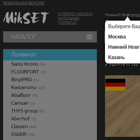
МОБИЛЬНАЯ ВЕРСИЯ
ИНТЕРНЕТ-МАГАЗИН
Нижний Новгород
НАПОЛЬНЫХ
г. Нижний Новг
ПОКРЫТИЙ
Выберите Ваш
КАТАЛОГ
Москва
Нижний Новг
Каталог
/
Ламинат
/
Ламинат
Казань
Ламинат
Swiss Krono
(24)
FLOORFORT
(72)
BinylPRO
(51)
Kastamonu
(132)
Alsafloor
(78)
Camsan
(33)
THYS group
(87)
Aberhof
(72)
Classen
(606)
EGGER
(168)