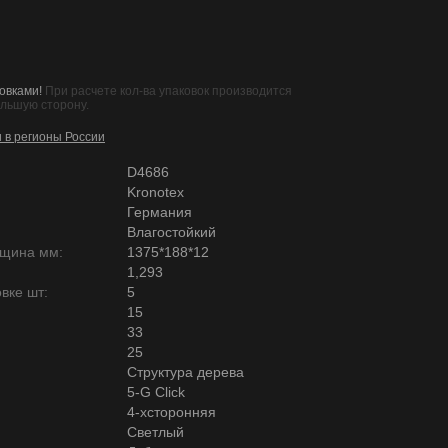
овками!
При расчете кол-ва упаковок производится
ольшую сторону.
и в регионы России
D4686
Kronotex
Германия
Влагостойкий
лщина мм:
1375*188*12
1,293
вке шт:
5
15
33
25
Структура дерева
5-G Click
4-хсторонняя
Светлый