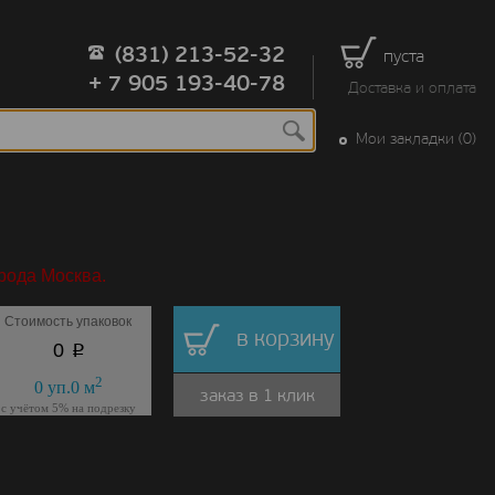
(831) 213-52-32
пуста
+ 7 905 193-40-78
Доставка и оплата
Мои закладки (0)
рода Москва.
Стоимость упаковок
в корзину
p
0
2
0
уп.
0
м
заказ в 1 клик
с учётом 5% на подрезку