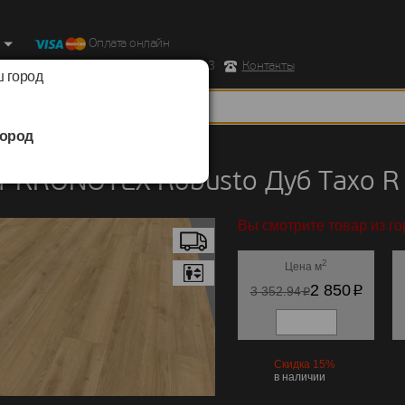
Оплата онлайн
ород, Ул. Республиканская д.43 корпус 3
Контакты
 город
ород
KRONOTEX
/
Robusto
 KRONOTEX Robusto Дуб Тахо R
Вы смотрите товар из го
2
Цена м
p
2 850
p
3 352.94
Скидка 15%
в наличии