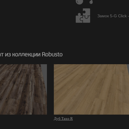
Замок 5-G Click 
т из коллекции Robusto
Дуб Тахо R