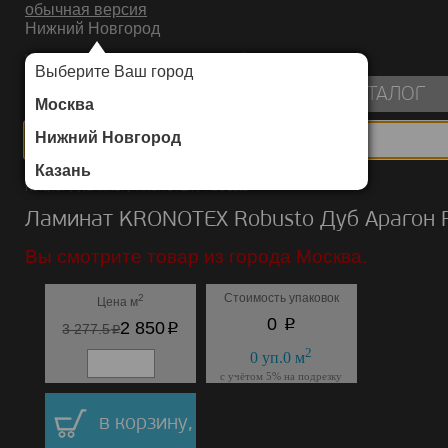
обычная версия
Нижний Новгород
ИНТЕРНЕТ-МАГАЗИН НАПОЛЬНЫХ ПОКРЫТИЙ
Выберите Ваш город
пуста
КАТАЛОГ
Москва
Нижний Новгород
Казань
Каталог
/
Ламинат
/
KRONOTEX
/
Robusto
Ламинат KRONOTEX Robusto Дуб Арагон 
Вы смотрите товар из города Москва.
Стоимость упаковок
2
Цена м
p
0
p
2 850
p
3 277.5
2
0
уп.
0
м
с учётом 5% на подрезку
в корзину,