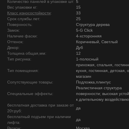
Количество панелей в упаковке шт:
5
Вес упаковки кг:
15
Класс износостойкости
:
33
Срок службы лет:
25
Поверхность:
Структура дерева
Замок:
5-G Click
Наличие фаски:
4-хсторонняя
Оттенок:
Коричневый, Светлый
Декор:
Дуб
Толщина общая,мм:
12
Тип рисунка:
1-полосный
прихожая, спальня, гостинн
Тип помещения:
кухня, гостинная, детская, 
магазин
Сопутствующие товары:
Подложка,плинтус
Реалистичная структура
Специальные эффекты:
поверхности; высокая усто
к длительному воздействию
бесплатная доставка при заказе от
да
20т.руб:
бесплатный подъем при наличии
да
лифта:
Регион:
Москва