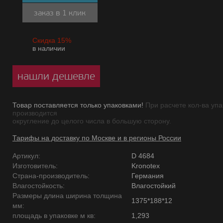
заказ в 1 клик
Скидка 15%
в наличии
нашли дешевле
Товар поставляется только упаковками!
При расчете кол-ва упа
производится
округление до целого числа в большую сторону.
Тарифы на доставку по Москве и в регионы России
Артикул:
D 4684
Изготовитель:
Kronotex
Страна-производитель:
Германия
Влагостойкость:
Влагостойкий
Размеры длина ширина толщина
1375*188*12
мм:
площадь в упаковке м кв:
1,293