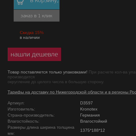
в корзину,
заказ в 1 клик
Скидка 15%
в наличии
нашли дешевле
Товар поставляется только упаковками!
При расчете кол-ва упа
производится
округление до целого числа в большую сторону.
Тарифы на доставку по Нижегородской области и в регионы Ро
Артикул:
D3597
Изготовитель:
Kronotex
Страна-производитель:
Германия
Влагостойкость:
Влагостойкий
Размеры длина ширина толщина
1375*188*12
мм: