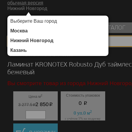
обычная версия
Нижний Новгород
ИНТЕРНЕТ-МАГАЗИН НАПОЛЬНЫХ ПОКРЫТИЙ
Выберите Ваш город
пуста
КАТАЛОГ
Москва
Нижний Новгород
Казань
Каталог
/
Ламинат
/
KRONOTEX
/
Robusto
Ламинат KRONOTEX Robusto Дуб таймлес
бежевый
Вы смотрите товар из города Нижний Новгоро
Стоимость упаковок
2
Цена м
p
0
p
2 850
p
3 277.5
2
0
уп.
0
м
с учётом 5% на подрезку