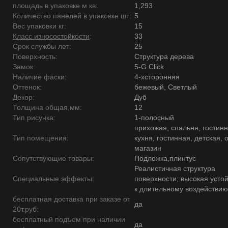
площадь в упаковке м кв:
1,293
Количество панелей в упаковке шт:
5
Вес упаковки кг:
15
Класс износостойкости
:
33
Срок службы лет:
25
Поверхность:
Структура дерева
Замок:
5-G Click
Наличие фаски:
4-хсторонняя
Оттенок:
бежевый, Светлый
Декор:
Дуб
Толщина общая,мм:
12
Тип рисунка:
1-полосный
прихожая, спальня, гостинн
Тип помещения:
кухня, гостинная, детская, 
магазин
Сопутствующие товары:
Подложка,плинтус
Реалистичная структура
Специальные эффекты:
поверхности; высокая усто
к длительному воздействию
бесплатная доставка при заказе от
да
20т.руб:
бесплатный подъем при наличии
да