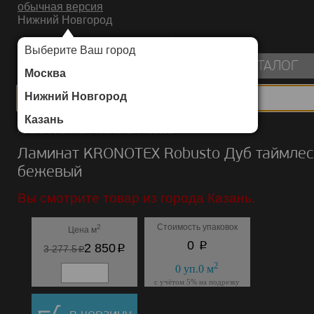
обычная версия
Нижний Новгород
ИНТЕРНЕТ-МАГАЗИН НАПОЛЬНЫХ ПОКРЫТИЙ
Выберите Ваш город
пуста
КАТАЛОГ
Москва
Нижний Новгород
Казань
Каталог
/
Ламинат
/
KRONOTEX
/
Robusto
Ламинат KRONOTEX Robusto Дуб таймлес
бежевый
Вы смотрите товар из города Казань.
Стоимость упаковок
2
Цена м
p
0
p
2 850
p
3 277.5
2
0
уп.
0
м
с учётом 5% на подрезку