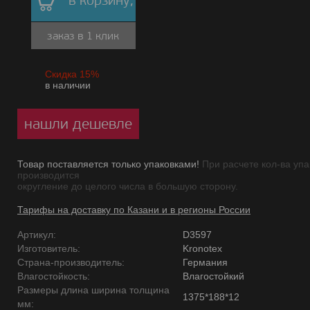
в корзину,
заказ в 1 клик
Скидка 15%
в наличии
нашли дешевле
Товар поставляется только упаковками!
При расчете кол-ва упа
производится
округление до целого числа в большую сторону.
Тарифы на доставку по Казани и в регионы России
Артикул:
D3597
Изготовитель:
Kronotex
Страна-производитель:
Германия
Влагостойкость:
Влагостойкий
Размеры длина ширина толщина
1375*188*12
мм: