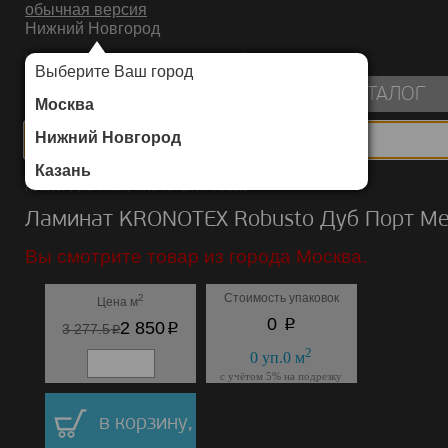
обычная версия
Нижний Новгород
ИНТЕРНЕТ-МАГАЗИН НАПОЛЬНЫХ ПОКРЫТИЙ
Выберите Ваш город
пуста
КАТАЛОГ
Москва
Нижний Новгород
Казань
Каталог
/
Ламинат
/
KRONOTEX
/
Robusto
Ламинат KRONOTEX Robusto Дуб Порт М
Вы смотрите товар из города Москва.
Стоимость упаковок
2
Цена м
p
0
p
2 850
p
3 277.5
2
0
уп.
0
м
с учётом 5% на подрезку
в корзину,