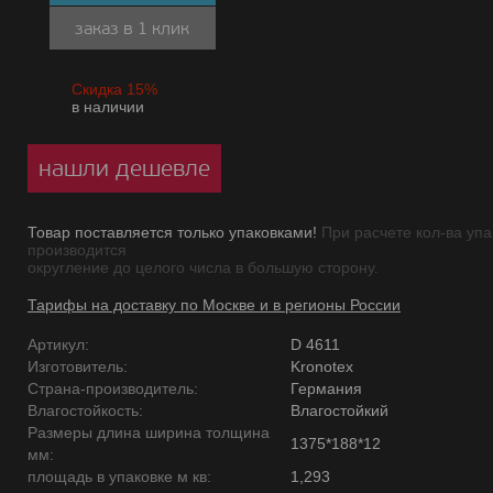
заказ в 1 клик
Скидка 15%
в наличии
нашли дешевле
Товар поставляется только упаковками!
При расчете кол-ва упа
производится
округление до целого числа в большую сторону.
Тарифы на доставку по Москве и в регионы России
Артикул:
D 4611
Изготовитель:
Kronotex
Страна-производитель:
Германия
Влагостойкость:
Влагостойкий
Размеры длина ширина толщина
1375*188*12
мм:
площадь в упаковке м кв:
1,293