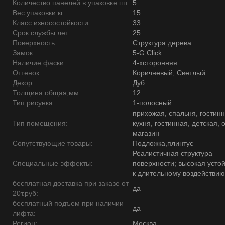
Количество панелей в упаковке шт:
5
Вес упаковки кг:
15
Класс износостойкости
:
33
Срок службы лет:
25
Поверхность:
Структура дерева
Замок:
5-G Click
Наличие фаски:
4-хсторонняя
Оттенок:
Коричневый, Светлый
Декор:
Дуб
Толщина общая,мм:
12
Тип рисунка:
1-полосный
прихожая, спальня, гостинн
Тип помещения:
кухня, гостинная, детская, 
магазин
Сопутствующие товары:
Подложка,плинтус
Реалистичная структура
Специальные эффекты:
поверхности; высокая усто
к длительному воздействию
бесплатная доставка при заказе от
да
20т.руб:
бесплатный подъем при наличии
да
лифта:
Регион:
Москва