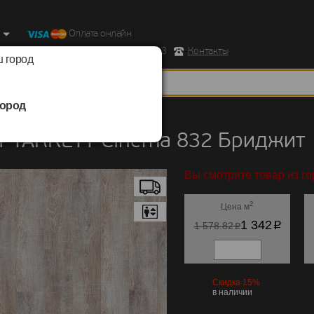
Оплата онлайн
ород, Ул. Республиканская д.43 корпус 3
Контакты
 город
ород
TARKETT
/
Cinema 832
т TARKETT Cinema 832 Бриджит
Вы смотрите товар из го
2
Цена м
p
1 342
p
1 578.82
Скидка 15%
в наличии