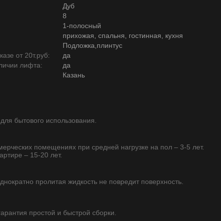
Дуб
8
1-полосный
прихожая, спальня, гостинная, кухня
Подложка,плинтус
азе от 20т.руб:
да
личии лифта:
да
Казань
 для бытового использования.
ммерческих помещениях при средней нагрузке на пол – 3-5 лет.
артире – 15-20 лет.
однократно пролитая жидкость не повредит поверхность.
 гарантия простой и быстрой сборки.