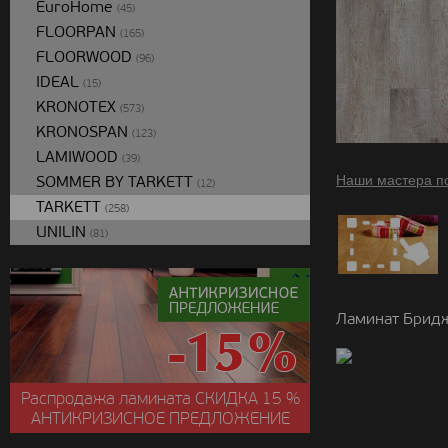
EuroHome
(45)
FLOORPAN
(165)
FLOORWOOD
(96)
IDEAL
(15)
KRONOTEX
(573)
KRONOSPAN
(123)
LAMIWOOD
(39)
SOMMER BY TARKETT
Наши мастера п
(12)
TARKETT
(258)
UNILIN
(81)
Ламинат Бридж
Распродажа ламината
СКИДКА
15 %
АНТИКРИЗИСНОЕ ПРЕДЛОЖЕНИЕ