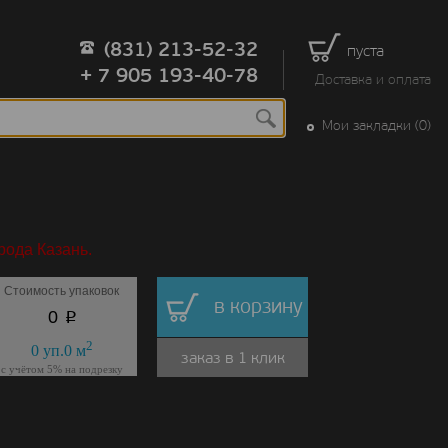
(831) 213-52-32
пуста
+ 7 905 193-40-78
Доставка и оплата
Мои закладки (0)
рода Казань.
Стоимость упаковок
в корзину
p
0
2
0
уп.
0
м
заказ в 1 клик
с учётом 5% на подрезку