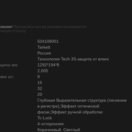
овками!
При расчете кол-ва упаковок производится
ольшую сторону.
504108001
Tarkett
Россия
Технология Tech 3S-защита от влаги
лщина мм:
1292*194*8
2,005
вке шт:
8
15
32
20
Глубокая Выразительная структура (тиснение
в регистре);Эффект оптической
фаски;Эффект ручной обработки
Tc-Lock
4-хсторонняя
Коричневый, Светлый