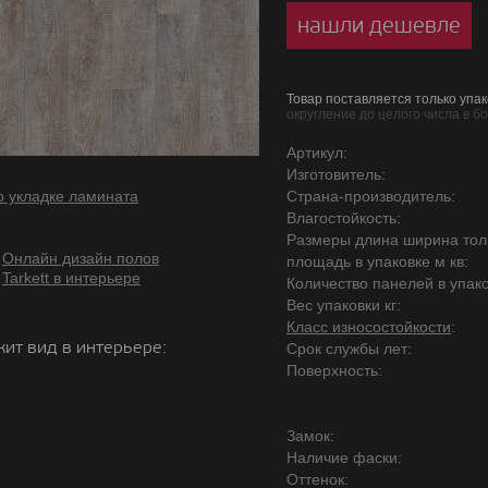
нашли дешевле
Товар поставляется только упак
округление до целого числа в б
Артикул:
Изготовитель:
о укладке ламината
Страна-производитель:
Влагостойкость:
Размеры длина ширина то
Онлайн дизайн полов
площадь в упаковке м кв:
Tarkett в интерьере
Количество панелей в упако
Вес упаковки кг:
Класс износостойкости
:
ит вид в интерьере:
Срок службы лет:
Поверхность:
Замок:
Наличие фаски:
Оттенок: