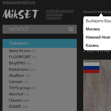
МОБИЛЬНАЯ ВЕРСИЯ
ИНТЕРНЕТ-МАГАЗИН
Нижний Новгород
НАПОЛЬНЫХ
г. Нижний Новг
ПОКРЫТИЙ
Выберите Ваш
КАТАЛОГ
Москва
Нижний Новг
Каталог
/
Ламинат
/
Ламинат
Казань
Ламина
Swiss Krono
(24)
FLOORFORT
(72)
BinylPRO
(51)
Kastamonu
(132)
Alsafloor
(78)
Camsan
(33)
THYS group
(87)
Aberhof
(72)
Classen
(606)
EGGER
(168)