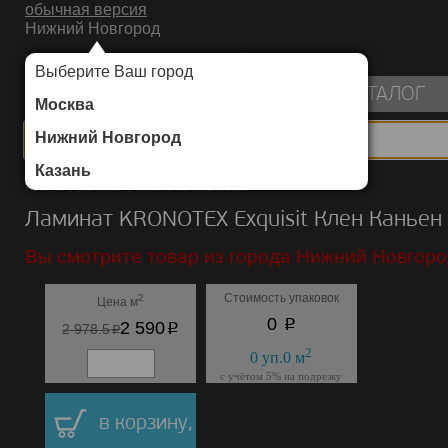
обычная версия
Нижний Новгород
ИНТЕРНЕТ-МАГАЗИН НАПОЛЬНЫХ ПОКРЫТИЙ
Выберите Ваш город
пуста
КАТАЛОГ
Москва
Нижний Новгород
Казань
Каталог
/
Ламинат
/
KRONOTEX
/
Exquisit
Ламинат KRONOTEX Exquisit Клен Каньен 
Вы смотрите товар из города Нижний Новгоро
Стоимость упаковок
2
Цена м
p
0
p
2 590
p
2 978.5
2
0
уп.
0
м
с учётом 5% на подрезку
в корзину,