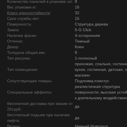
Количество панелей в упаковке шт:
8
Вес упаковки кг:
16
Класс износостойкости
:
32
Срок службы лет:
15
Поверхность:
Структура дерева
Замок:
5-G Click
Наличие фаски:
4-хсторонняя
Оттенок:
Темный
Декор:
Клен
Толщина общая,мм:
8
Тип рисунка:
1-полосный
прихожая, спальня, гостинн
Тип помещения:
кухня, гостинная, детская, 
магазин
Сопутствующие товары:
Подложка,плинтус
реалистичная структура
Специальные эффекты:
поверхности; высокая усто
к длительному воздействию
бесплатная доставка при заказе от
да
20т.руб:
бесплатный подъем при наличии
да
лифта:
Регион:
Нижний Новгород