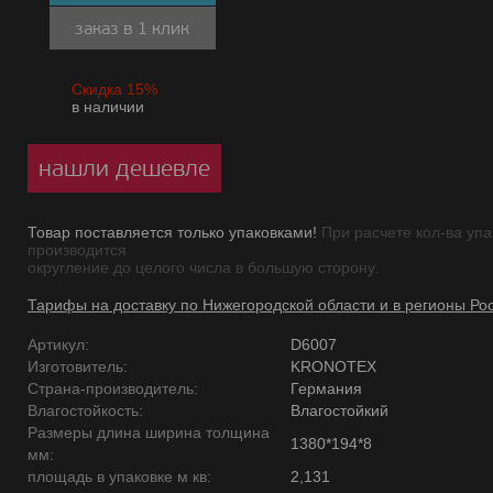
заказ в 1 клик
Скидка 15%
в наличии
нашли дешевле
Товар поставляется только упаковками!
При расчете кол-ва упа
производится
округление до целого числа в большую сторону.
Тарифы на доставку по Нижегородской области и в регионы Ро
Артикул:
D6007
Изготовитель:
KRONOTEX
Страна-производитель:
Германия
Влагостойкость:
Влагостойкий
Размеры длина ширина толщина
1380*194*8
мм:
площадь в упаковке м кв:
2,131