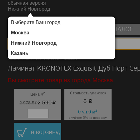
обычная версия
Нижний Новгород
ИНТЕРНЕТ-МАГАЗИН НАПОЛЬНЫХ ПОКРЫТИЙ
Выберите Ваш город
пуста
КАТАЛОГ
Москва
Нижний Новгород
Казань
Каталог
/
Ламинат
/
KRONOTEX
/
Exquisit
Ламинат KRONOTEX Exquisit Дуб Порт Се
Вы смотрите товар из города Москва.
Стоимость упаковок
2
Цена м
p
0
p
2 590
p
2 978.5
2
0
уп.
0
м
с учётом 5% на подрезку
в корзину,