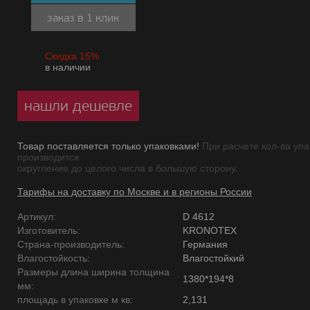
заказ в 1 клик
Скидка 15%
в наличии
нашли дешевле
Товар поставляется только упаковками!
При расчете кол-ва упа
производится
округление до целого числа в большую сторону.
Тарифы на доставку по Москве и в регионы России
Артикул:
D 4612
Изготовитель:
KRONOTEX
Страна-производитель:
Германия
Влагостойкость:
Влагостойкий
Размеры длина ширина толщина
1380*194*8
мм:
площадь в упаковке м кв:
2,131