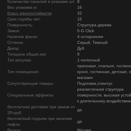
Количество панелей в упаковке шт:
8
Вес упаковки кг:
16
Класс износостойкости
:
32
Срок службы лет:
15
Поверхность:
Структура дерева
Замок:
5-G Click
Наличие фаски:
4-хсторонняя
Оттенок:
Серый, Темный
Декор:
Дуб
Толщина общая,мм:
8
Тип рисунка:
1-полосный
прихожая, спальня, гостинн
Тип помещения:
кухня, гостинная, детская, 
магазин
Сопутствующие товары:
Подложка,плинтус
реалистичная структура
Специальные эффекты:
поверхности; высокая усто
к длительному воздействию
бесплатная доставка при заказе от
да
20т.руб:
бесплатный подъем при наличии
да
лифта:
Регион:
Москва