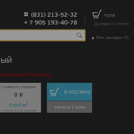
(831) 213-52-32
пуста
+ 7 905 193-40-78
Доставка и оплата
Мои закладки (0)
ный
орода Нижний Новгород.
Стоимость упаковок
в корзину
p
0
2
0
уп.
0
м
заказ в 1 клик
с учётом 5% на подрезку