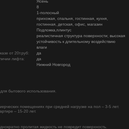
Ясень
8
1-полосный
прихожая, спальня, гостинная, кухня,
гостинная, детская, офис, магазин
Подложка,плинтус
реалистичная структура поверхности; высокая
устойчивость к длительному воздействию
влаги
азе от 20т.руб:
да
личии лифта:
да
Нижний Новгород
 для бытового использования.
ммерческих помещениях при средней нагрузке на пол – 3-5 лет.
артире – 15-20 лет.
однократно пролитая жидкость не повредит поверхность.