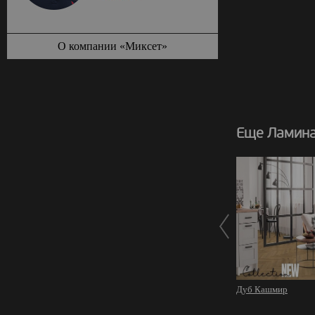
О компании «Миксет»
Еще Ламинат
Дуб Кашмир