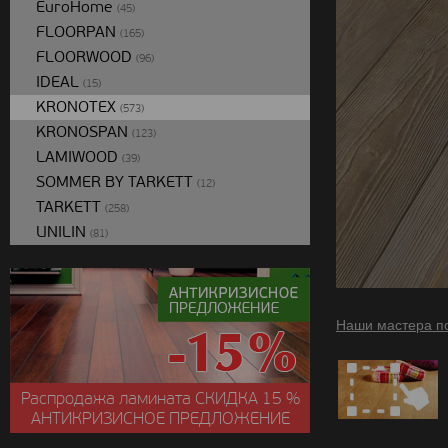
EuroHome
(45)
FLOORPAN
(165)
FLOORWOOD
(96)
IDEAL
(15)
KRONOTEX
(573)
KRONOSPAN
(123)
LAMIWOOD
(39)
SOMMER BY TARKETT
(12)
TARKETT
(258)
UNILIN
(81)
Наши мастера п
Распродажа ламината
СКИДКА
15 %
АНТИКРИЗИСНОЕ ПРЕДЛОЖЕНИЕ