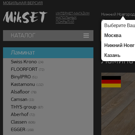
МОБИЛЬНАЯ ВЕРСИЯ
ИНТЕРНЕТ-МАГАЗИН
Нижний Новгород
НАПОЛЬНЫХ
г. Нижний Новг
ПОКРЫТИЙ
Выберите Ваш
КАТАЛОГ
Москва
Нижний Новг
Каталог
/
Ламинат
/
Ламинат
Казань
Ламинат
Swiss Krono
(24)
FLOORFORT
(72)
BinylPRO
(51)
Kastamonu
(132)
Alsafloor
(78)
Camsan
(33)
THYS group
(87)
Aberhof
(72)
Classen
(606)
EGGER
(168)