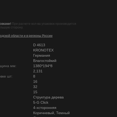
овками!
При расчете кол-ва упаковок производится
ольшую сторону.
одской области и в регионы России
D 4613
KRONOTEX
Германия
Влагостойкий
лщина мм:
1380*194*8
2,131
вке шт:
8
16
32
15
Структура дерева
5-G Click
4-хсторонняя
Коричневый, Темный