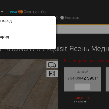
Оплата онлайн
ород, Ул. Республиканская д.43 корпус 3
Контакты
 город
ород
KRONOTEX
/
Exquisit
 KRONOTEX Exquisit Ясень Мед
Вы смотрите товар из г
2
Цена м
p
2 590
p
3 047.06
Скидка 15%
в наличии