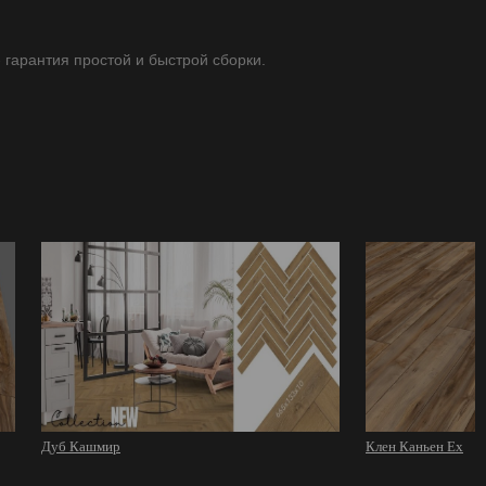
- гарантия простой и быстрой сборки.
Дуб Кашмир
Клен Каньен Ex