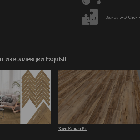
Замок 5-G Click 
 из коллекции Exquisit
Клен Каньен Ex