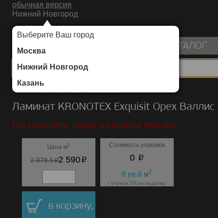
обычная версия
Нижний Новгород
ИНТЕРНЕТ-МАГАЗИН НАПОЛЬНЫХ ПОКРЫТИЙ
Выберите Ваш город
пуста
КАТАЛОГ
Москва
Нижний Новгород
Казань
Каталог
/
Ламинат
/
KRONOTEX
/
Exquisit
Ламинат KRONOTEX Exquisit Орех Валлис
Вы смотрите товар из города Москва.
Стоимость упаковок
2
Цена м
p
0
p
2 590
p
2 978.5
2
0
уп.
0
м
с учётом 5% на подрезку
в корзину,