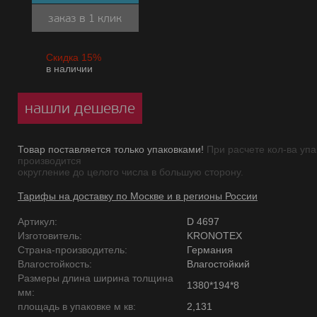
заказ в 1 клик
Скидка 15%
в наличии
нашли дешевле
Товар поставляется только упаковками!
При расчете кол-ва упа
производится
округление до целого числа в большую сторону.
Тарифы на доставку по Москве и в регионы России
Артикул:
D 4697
Изготовитель:
KRONOTEX
Страна-производитель:
Германия
Влагостойкость:
Влагостойкий
Размеры длина ширина толщина
1380*194*8
мм:
площадь в упаковке м кв:
2,131