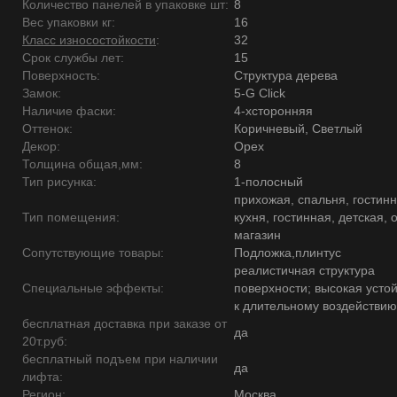
Количество панелей в упаковке шт:
8
Вес упаковки кг:
16
Класс износостойкости
:
32
Срок службы лет:
15
Поверхность:
Структура дерева
Замок:
5-G Click
Наличие фаски:
4-хсторонняя
Оттенок:
Коричневый, Светлый
Декор:
Орех
Толщина общая,мм:
8
Тип рисунка:
1-полосный
прихожая, спальня, гостинн
Тип помещения:
кухня, гостинная, детская, 
магазин
Сопутствующие товары:
Подложка,плинтус
реалистичная структура
Специальные эффекты:
поверхности; высокая усто
к длительному воздействию
бесплатная доставка при заказе от
да
20т.руб:
бесплатный подъем при наличии
да
лифта:
Регион:
Москва