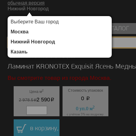
обычная версия
Нижний Новгород
ИНТЕРНЕТ-МАГАЗИН НАПОЛЬНЫХ ПОКРЫТИЙ
Выберите Ваш город
пуста
КАТАЛОГ
Москва
Нижний Новгород
Казань
Каталог
/
Ламинат
/
KRONOTEX
/
Exquisit
Ламинат KRONOTEX Exquisit Ясень Медн
Вы смотрите товар из города Москва.
Стоимость упаковок
2
Цена м
p
0
p
2 590
p
2 978.5
2
0
уп.
0
м
с учётом 5% на подрезку
в корзину,