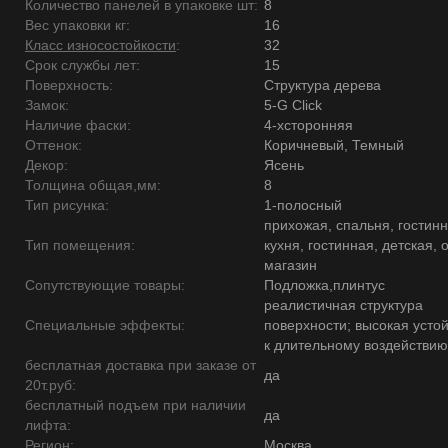
Количество панелей в упаковке шт:
8
Вес упаковки кг:
16
Класс износостойкости
:
32
Срок службы лет:
15
Поверхность:
Структура дерева
Замок:
5-G Click
Наличие фаски:
4-хсторонняя
Оттенок:
Коричневый, Темный
Декор:
Ясень
Толщина общая,мм:
8
Тип рисунка:
1-полосный
прихожая, спальня, гостинн
Тип помещения:
кухня, гостинная, детская, 
магазин
Сопутствующие товары:
Подложка,плинтус
реалистичная структура
Специальные эффекты:
поверхности; высокая усто
к длительному воздействию
бесплатная доставка при заказе от
да
20т.руб:
бесплатный подъем при наличии
да
лифта:
Регион:
Москва