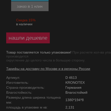
заказ в 1 клик
Скидка 15%
в наличии
нашли дешевле
Товар поставляется только упаковками!
При расчете кол-ва упа
производится
округление до целого числа в большую сторону.
Тарифы на доставку по Москве и в регионы России
Артикул:
D 4613
Изготовитель:
KRONOTEX
Страна-производитель:
Германия
Влагостойкость:
Влагостойкий
Размеры длина ширина толщина
1380*194*8
мм:
площадь в упаковке м кв:
2,131