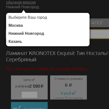
обычная версия
Нижний Новгород
ИНТЕРНЕТ-МАГАЗИН НАПОЛЬНЫХ ПОКРЫТИЙ
Выберите Ваш город
пуста
КАТАЛОГ
Москва
Нижний Новгород
Казань
Каталог
/
Ламинат
/
KRONOTEX
/
Exquisit
Ламинат KRONOTEX Exquisit Тик Носталь
Серебряный
Вы смотрите товар из города Казань.
Стоимость упаковок
2
Цена м
p
0
p
2 590
p
2 978.5
2
0
уп.
0
м
с учётом 5% на подрезку