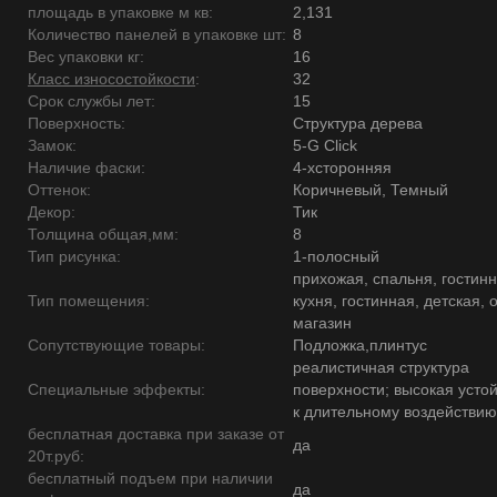
площадь в упаковке м кв:
2,131
Количество панелей в упаковке шт:
8
Вес упаковки кг:
16
Класс износостойкости
:
32
Срок службы лет:
15
Поверхность:
Структура дерева
Замок:
5-G Click
Наличие фаски:
4-хсторонняя
Оттенок:
Коричневый, Темный
Декор:
Тик
Толщина общая,мм:
8
Тип рисунка:
1-полосный
прихожая, спальня, гостинн
Тип помещения:
кухня, гостинная, детская, 
магазин
Сопутствующие товары:
Подложка,плинтус
реалистичная структура
Специальные эффекты:
поверхности; высокая усто
к длительному воздействию
бесплатная доставка при заказе от
да
20т.руб:
бесплатный подъем при наличии
да