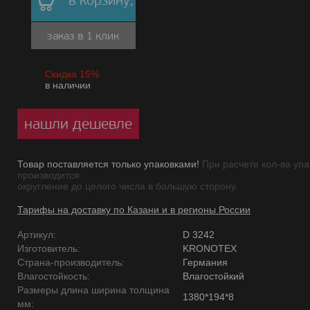
в корзину,
заказ в 1 клик
Скидка 15%
в наличии
нашли дешевле
Товар поставляется только упаковками!
При расчете кол-ва упа
производится
округление до целого числа в большую сторону.
Тарифы на доставку по Казани и в регионы России
Артикул:
D 3242
Изготовитель:
KRONOTEX
Страна-производитель:
Германия
Влагостойкость:
Влагостойкий
Размеры длина ширина толщина
1380*194*8
мм: