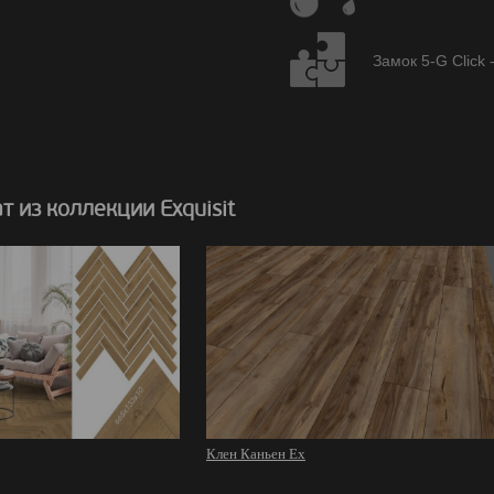
Замок 5-G Click 
 из коллекции Exquisit
Клен Каньен Ex