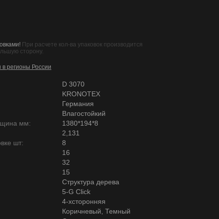
овками!
При расчете кол-ва упаковок производится
ольшую сторону.
и в регионы России
D 3070
KRONOTEX
Германия
Влагостойкий
лщина мм:
1380*194*8
2,131
вке шт:
8
16
32
15
Структура дерева
5-G Click
4-хсторонняя
Коричневый, Темный