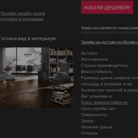
нашли дешевле
Онлайн дизайн полов
kronotex в интерьере
Товар поставляется только упак
округление до целого числа в б
Тоскана вид в интерьере:
Тарифы на доставку по Москве 
Артикул:
Изготовитель:
Страна-производитель:
Влагостойкость:
Размеры длина ширина то
площадь в упаковке м кв:
Количество панелей в упако
Вес упаковки кг:
Класс износостойкости
:
Срок службы лет:
Поверхность:
Замок:
Наличие фаски:
Оттенок: