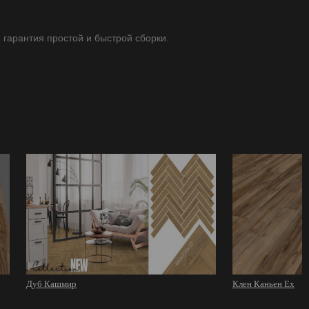
- гарантия простой и быстрой сборки.
Дуб Кашмир
Клен Каньен Ex