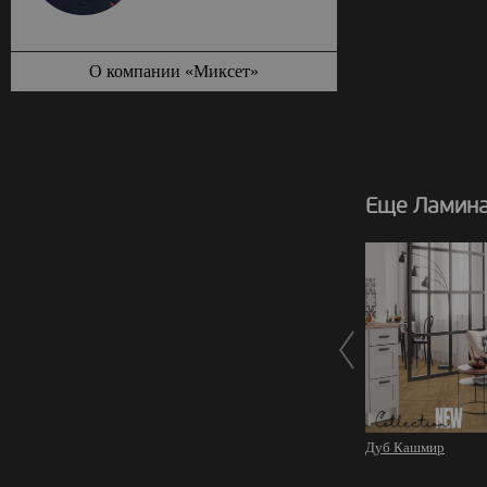
О компании «Миксет»
Еще Ламинат
Дуб Кашмир