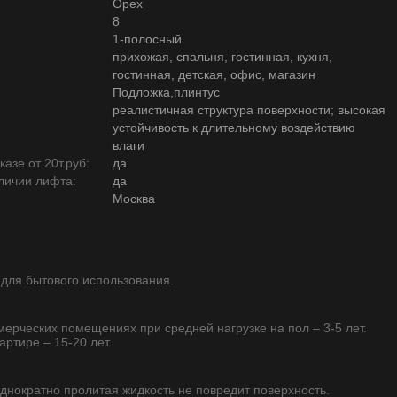
Орех
8
1-полосный
прихожая, спальня, гостинная, кухня,
гостинная, детская, офис, магазин
Подложка,плинтус
реалистичная структура поверхности; высокая
устойчивость к длительному воздействию
влаги
азе от 20т.руб:
да
личии лифта:
да
Москва
 для бытового использования.
ммерческих помещениях при средней нагрузке на пол – 3-5 лет.
артире – 15-20 лет.
однократно пролитая жидкость не повредит поверхность.