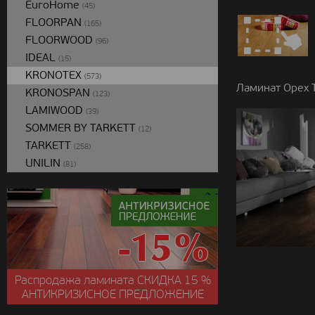
EuroHome
(45)
FLOORPAN
(165)
FLOORWOOD
(96)
IDEAL
(15)
KRONOTEX
(573)
Ламинат Орех 
KRONOSPAN
(123)
LAMIWOOD
(39)
SOMMER BY TARKETT
(12)
TARKETT
(258)
UNILIN
(81)
Распродажа ламината
СКИДКА
15 %
АНТИКРИЗИСНОЕ ПРЕДЛОЖЕНИЕ