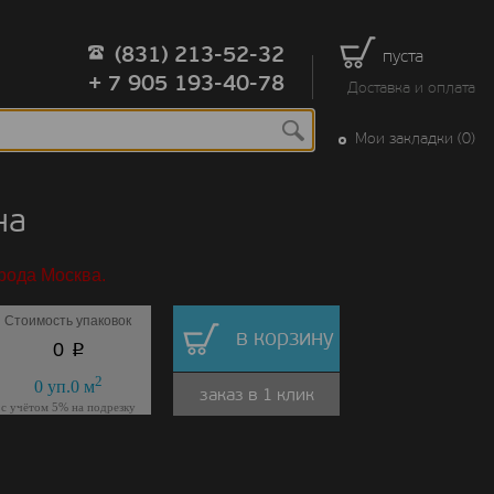
(831) 213-52-32
пуста
+ 7 905 193-40-78
Доставка и оплата
Мои закладки (0)
на
рода Москва.
Стоимость упаковок
в корзину
p
0
2
0
уп.
0
м
заказ в 1 клик
с учётом 5% на подрезку