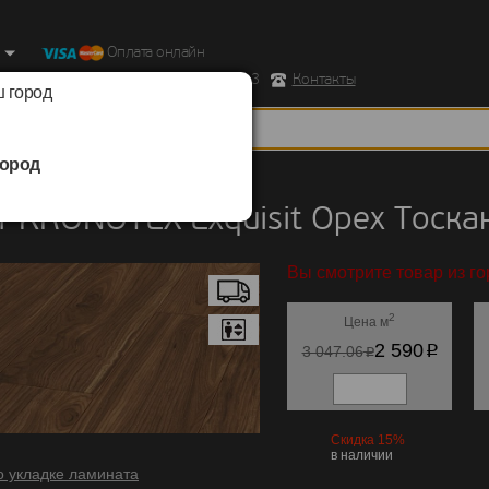
Оплата онлайн
ород, Ул. Республиканская д.43 корпус 3
Контакты
 город
ород
KRONOTEX
/
Exquisit
 KRONOTEX Exquisit Орех Тоска
Вы смотрите товар из го
2
Цена м
p
2 590
p
3 047.06
Скидка 15%
в наличии
о укладке ламината