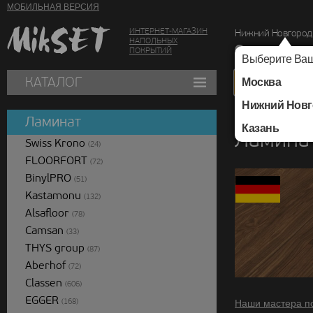
МОБИЛЬНАЯ ВЕРСИЯ
ИНТЕРНЕТ-МАГАЗИН
Нижний Новгород
НАПОЛЬНЫХ
г. Нижний Новг
ПОКРЫТИЙ
Выберите Ваш
КАТАЛОГ
Москва
Нижний Новг
Каталог
/
Ламинат
/
Ламинат
Казань
Ламинат
Swiss Krono
(24)
FLOORFORT
(72)
BinylPRO
(51)
Kastamonu
(132)
Alsafloor
(78)
Camsan
(33)
THYS group
(87)
Aberhof
(72)
Classen
(606)
EGGER
(168)
Наши мастера п