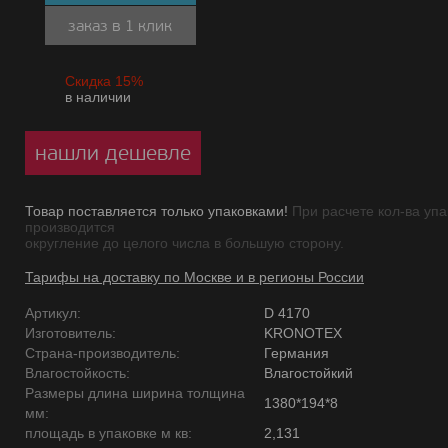
заказ в 1 клик
Скидка 15%
в наличии
нашли дешевле
Товар поставляется только упаковками!
При расчете кол-ва упа
производится
округление до целого числа в большую сторону.
Тарифы на доставку по Москве и в регионы России
Артикул:
D 4170
Изготовитель:
KRONOTEX
Страна-производитель:
Германия
Влагостойкость:
Влагостойкий
Размеры длина ширина толщина
1380*194*8
мм:
площадь в упаковке м кв:
2,131