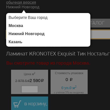
обычная версия
Нижний Новгород
ИНТЕРНЕТ-МАГАЗИН НАПОЛЬНЫХ ПОКРЫТИЙ
Выберите Ваш город
пуста
КАТАЛОГ
Москва
Нижний Новгород
Казань
Каталог
/
Ламинат
/
KRONOTEX
/
Exquisit
Ламинат KRONOTEX Exquisit Тик Носталь
Вы смотрите товар из города Москва.
Стоимость упаковок
2
Цена м
p
0
p
2 590
p
2 978.5
2
0
уп.
0
м
с учётом 5% на подрезку
в корзину,