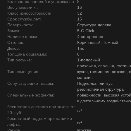
Количество панелей в упаковке шт:
8
Вес упаковки кг:
16
Класс износостойкости
:
32
Срок службы лет:
15
Поверхность:
Структура дерева
Замок:
5-G Click
Наличие фаски:
4-хсторонняя
Оттенок:
Коричневый, Темный
Декор:
Тик
Толщина общая,мм:
8
Тип рисунка:
1-полосный
прихожая, спальня, гостинн
Тип помещения:
кухня, гостинная, детская, 
магазин
Сопутствующие товары:
Подложка,плинтус
реалистичная структура
Специальные эффекты:
поверхности; высокая усто
к длительному воздействию
бесплатная доставка при заказе от
да
20т.руб:
бесплатный подъем при наличии
да
лифта:
Регион:
Москва