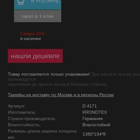
в корзину,
заказ в 1 клик
Скидка 15%
в наличии
нашли дешевле
Товар поставляется только упаковками!
При расчете кол-ва упа
производится
округление до целого числа в большую сторону.
Тарифы на доставку по Москве и в регионы России
Артикул:
D 4171
Изготовитель:
KRONOTEX
Страна-производитель:
Германия
Влагостойкость:
Влагостойкий
Размеры длина ширина толщина
1380*194*8
мм: