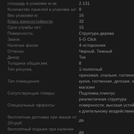
площадь в упаковке м кв:
2,131
Количество панелей в упаковке шт:
8
Вес упаковки кг:
16
Класс износостойкости
:
32
Срок службы лет:
15
Поверхность:
Структура дерева
Замок:
5-G Click
Наличие фаски:
4-хсторонняя
Оттенок:
Черный, Темный
Декор:
Тик
Толщина общая,мм:
8
Тип рисунка:
1-полосный
прихожая, спальня, гостинн
Тип помещения:
кухня, гостинная, детская, 
магазин
Сопутствующие товары:
Подложка,плинтус
реалистичная структура
Специальные эффекты:
поверхности; высокая усто
к длительному воздействию
бесплатная доставка при заказе от
да
20т.руб:
бесплатный подъем при наличии
да