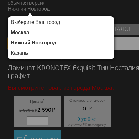
обычная версия
Нижний Новгород
ИНТЕРНЕТ-МАГАЗИН НАПОЛЬНЫХ ПОКРЫТИЙ
Выберите Ваш город
пуста
КАТАЛОГ
Москва
Нижний Новгород
Казань
Каталог
/
Ламинат
/
KRONOTEX
/
Exquisit
Ламинат KRONOTEX Exquisit Тик Ностали
Графит
Вы смотрите товар из города Москва.
Стоимость упаковок
2
Цена м
p
0
p
2 590
p
2 978.5
2
0
уп.
0
м
с учётом 5% на подрезку