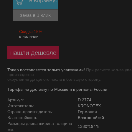
в корзину,
заказ в 1 клик
Скидка 15%
в наличии
нашли дешевле
Товар поставляется только упаковками!
При расчете кол-ва упа
производится
округление до целого числа в большую сторону.
Тарифы на доставку по Москве и в регионы России
Артикул:
D 2774
Изготовитель:
KRONOTEX
Страна-производитель:
Германия
Влагостойкость:
Влагостойкий
Размеры длина ширина толщина
1380*194*8
мм: