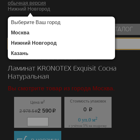
обычная версия
Нижний Новгород
ИНТЕРНЕТ-МАГАЗИН НАПОЛЬНЫХ ПОКРЫТИЙ
Выберите Ваш город
пуста
КАТАЛОГ
Москва
Нижний Новгород
Казань
Каталог
/
Ламинат
/
KRONOTEX
/
Exquisit
Ламинат KRONOTEX Exquisit Сосна
Натуральная
Вы смотрите товар из города Москва.
Стоимость упаковок
2
Цена м
p
0
p
2 590
p
2 978.5
2
0
уп.
0
м
с учётом 5% на подрезку