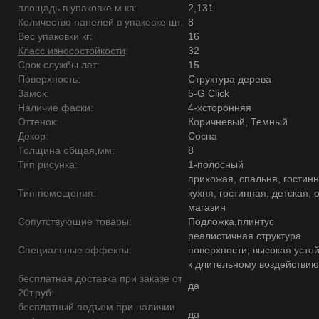
площадь в упаковке м кв:
2,131
Количество панелей в упаковке шт:
8
Вес упаковки кг:
16
Класс износостойкости
:
32
Срок службы лет:
15
Поверхность:
Структура дерева
Замок:
5-G Click
Наличие фаски:
4-хсторонняя
Оттенок:
Коричневый, Темный
Декор:
Сосна
Толщина общая,мм:
8
Тип рисунка:
1-полосный
прихожая, спальня, гостинн
Тип помещения:
кухня, гостинная, детская, 
магазин
Сопутствующие товары:
Подложка,плинтус
реалистичная структура
Специальные эффекты:
поверхности; высокая усто
к длительному воздействию
бесплатная доставка при заказе от
да
20т.руб:
бесплатный подъем при наличии
да