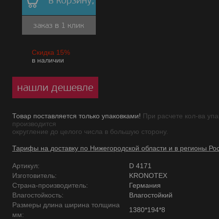
в корзину,
заказ в 1 клик
Скидка 15%
в наличии
нашли дешевле
Товар поставляется только упаковками!
При расчете кол-ва упа
производится
округление до целого числа в большую сторону.
Тарифы на доставку по Нижегородской области и в регионы Ро
Артикул:
D 4171
Изготовитель:
KRONOTEX
Страна-производитель:
Германия
Влагостойкость:
Влагостойкий
Размеры длина ширина толщина
1380*194*8
мм: