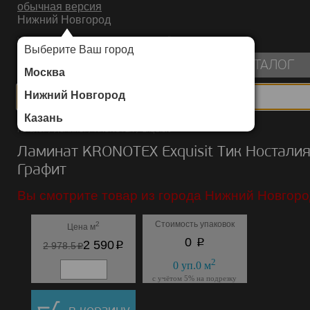
обычная версия
Нижний Новгород
ИНТЕРНЕТ-МАГАЗИН НАПОЛЬНЫХ ПОКРЫТИЙ
Выберите Ваш город
пуста
КАТАЛОГ
Москва
Нижний Новгород
Казань
Каталог
/
Ламинат
/
KRONOTEX
/
Exquisit
Ламинат KRONOTEX Exquisit Тик Ностали
Графит
Вы смотрите товар из города Нижний Новгоро
Стоимость упаковок
2
Цена м
p
0
p
2 590
p
2 978.5
2
0
уп.
0
м
с учётом 5% на подрезку