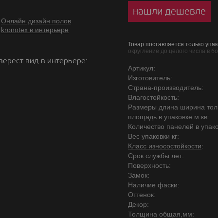
нашли дешевле
Онлайн дизайн полов
kronotex в интерьере
Товар поставляется только упак
округление до целого числа в б
верест вид в интерьере:
Артикул:
Изготовитель:
Страна-производитель:
Влагостойкость:
Размеры длина ширина то
площадь в упаковке м кв:
Количество панелей в упако
Вес упаковки кг:
Класс износостойкости
:
Срок службы лет:
Поверхность:
Замок:
Наличие фаски:
Оттенок:
Декор:
Толщина общая,мм: