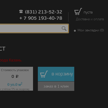
(831) 213-52-32
пуста
+ 7 905 193-40-78
Доставка и оплата
Мои закладки (0)
ст
рода Казань.
Стоимость упаковок
в корзину
p
0
2
0
уп.
0
м
заказ в 1 клик
с учётом 5% на подрезку