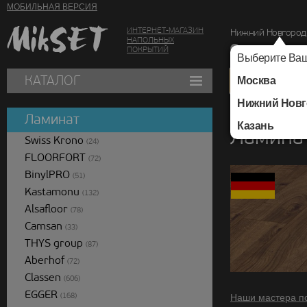
МОБИЛЬНАЯ ВЕРСИЯ
ИНТЕРНЕТ-МАГАЗИН
Нижний Новгород
НАПОЛЬНЫХ
г. Нижний Новг
ПОКРЫТИЙ
Выберите Ваш
КАТАЛОГ
Москва
Нижний Новг
Каталог
/
Ламинат
/
Ламинат
Казань
Ламина
Swiss Krono
(24)
FLOORFORT
(72)
BinylPRO
(51)
Kastamonu
(132)
Alsafloor
(78)
Camsan
(33)
THYS group
(87)
Aberhof
(72)
Classen
(606)
EGGER
(168)
Наши мастера п