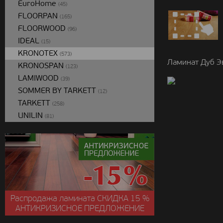
EuroHome
(45)
FLOORPAN
(165)
FLOORWOOD
(96)
IDEAL
(15)
KRONOTEX
(573)
Ламинат Дуб Э
KRONOSPAN
(123)
LAMIWOOD
(39)
SOMMER BY TARKETT
(12)
TARKETT
(258)
UNILIN
(81)
Распродажа ламината
СКИДКА
15 %
АНТИКРИЗИСНОЕ ПРЕДЛОЖЕНИЕ