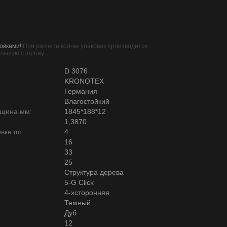
овками!
При расчете кол-ва упаковок производится
ольшую сторону.
D 3076
KRONOTEX
Германия
Влагостойкий
лщина мм:
1845*188*12
1,3870
вке шт:
4
16
33
25
Структура дерева
5-G Click
4-хсторонняя
Темный
Дуб
12