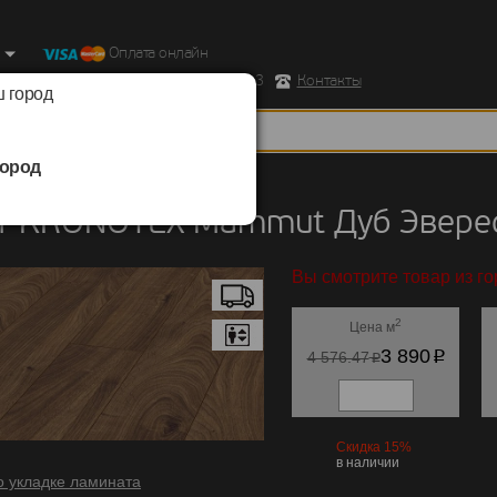
Оплата онлайн
ород, Ул. Республиканская д.43 корпус 3
Контакты
 город
ород
KRONOTEX
/
Mammut
т KRONOTEX Mammut Дуб Эвере
Вы смотрите товар из го
2
Цена м
p
3 890
p
4 576.47
Скидка 15%
в наличии
о укладке ламината