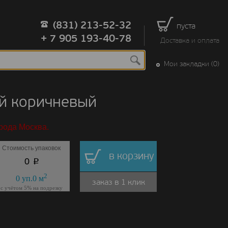
(831) 213-52-32
пуста
+ 7 905 193-40-78
Доставка и оплата
Мои закладки (0)
й коричневый
рода Москва.
Стоимость упаковок
в корзину
p
0
2
0
уп.
0
м
заказ в 1 клик
с учётом 5% на подрезку