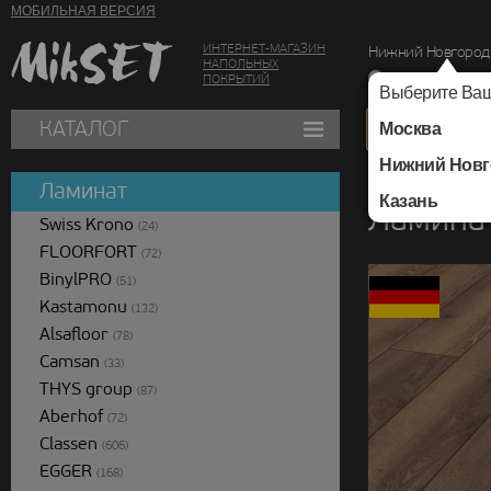
МОБИЛЬНАЯ ВЕРСИЯ
ИНТЕРНЕТ-МАГАЗИН
Нижний Новгород
НАПОЛЬНЫХ
г. Нижний Новг
ПОКРЫТИЙ
Выберите Ваш
КАТАЛОГ
Москва
Нижний Новг
Каталог
/
Ламинат
/
Ламинат
Казань
Ламина
Swiss Krono
(24)
FLOORFORT
(72)
BinylPRO
(51)
Kastamonu
(132)
Alsafloor
(78)
Camsan
(33)
THYS group
(87)
Aberhof
(72)
Classen
(606)
EGGER
(168)