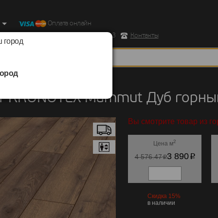
Оплата онлайн
ород, Ул. Республиканская д.43 корпус 3
Контакты
 город
ород
KRONOTEX
/
Mammut
т KRONOTEX Mammut Дуб горны
Вы смотрите товар из го
2
Цена м
p
3 890
p
4 576.47
Скидка 15%
в наличии