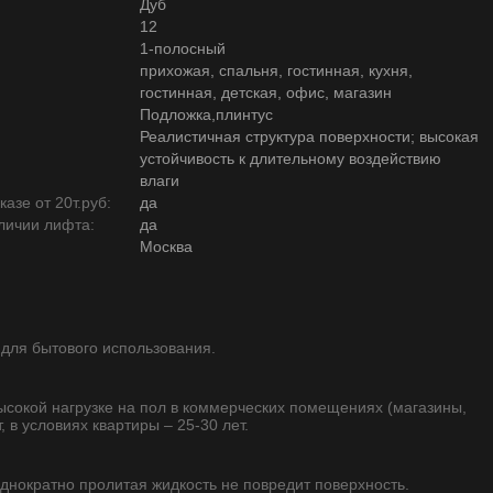
Дуб
12
1-полосный
прихожая, спальня, гостинная, кухня,
гостинная, детская, офис, магазин
Подложка,плинтус
Реалистичная структура поверхности; высокая
устойчивость к длительному воздействию
влаги
азе от 20т.руб:
да
личии лифта:
да
Москва
 для бытового использования.
высокой нагрузке на пол в коммерческих помещениях (магазины,
, в условиях квартиры – 25-30 лет.
однократно пролитая жидкость не повредит поверхность.