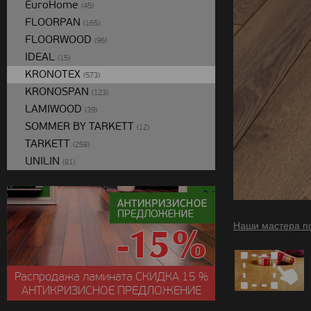
EuroHome
(45)
FLOORPAN
(165)
FLOORWOOD
(96)
IDEAL
(15)
KRONOTEX
(573)
KRONOSPAN
(123)
LAMIWOOD
(39)
SOMMER BY TARKETT
(12)
TARKETT
(258)
UNILIN
(81)
Наши мастера п
Распродажа ламината
СКИДКА
15 %
АНТИКРИЗИСНОЕ ПРЕДЛОЖЕНИЕ