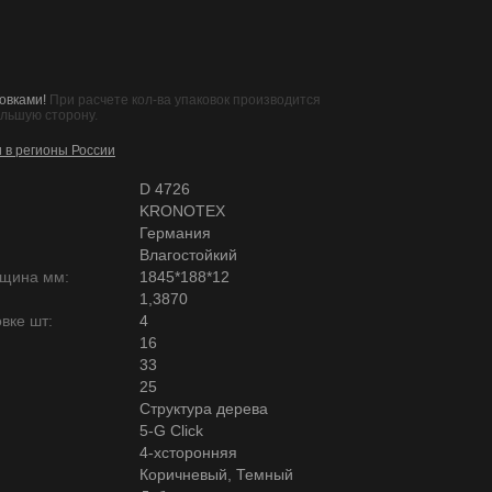
овками!
При расчете кол-ва упаковок производится
ольшую сторону.
и в регионы России
D 4726
KRONOTEX
Германия
Влагостойкий
лщина мм:
1845*188*12
1,3870
вке шт:
4
16
33
25
Структура дерева
5-G Click
4-хсторонняя
Коричневый, Темный