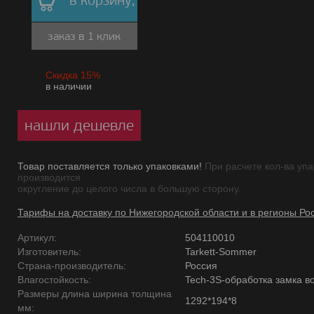
в корзину,
заказ в 1 клик
Скидка 15%
в наличии
нашли дешевле
Товар поставляется только упаковками!
При расчете кол-ва упа
производится
округление до целого числа в большую сторону.
Тарифы на доставку по Нижегородской области и в регионы Ро
Артикул:
504110010
Изготовитель:
Tarkett-Sommer
Страна-производитель:
Россия
Влагостойкость:
Tech-3S-обработка замка в
Размеры длина ширина толщина
1292*194*8
мм: