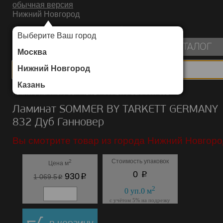
обычная версия
Нижний Новгород
ИНТЕРНЕТ-МАГАЗИН НАПОЛЬНЫХ ПОКРЫТИЙ
Выберите Ваш город
пуста
КАТАЛОГ
Москва
Нижний Новгород
Казань
Каталог
/
Ламинат
/
SOMMER BY TARKETT
/
GERMANY 832
Ламинат SOMMER BY TARKETT GERMANY
832 Дуб Ганновер
Вы смотрите товар из города Нижний Новгоро
Стоимость упаковок
2
Цена м
p
0
p
930
p
1 069.5
2
0
уп.
0
м
с учётом 5% на подрезку