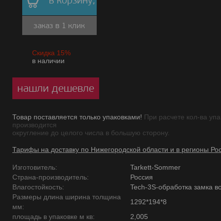
в корзину,
заказ в 1 клик
Скидка 15%
в наличии
нашли дешевле
Товар поставляется только упаковками!
При расчете кол-ва упа
производится
округление до целого числа в большую сторону.
Тарифы на доставку по Нижегородской области и в регионы Ро
Изготовитель:
Tarkett-Sommer
Страна-производитель:
Россия
Влагостойкость:
Tech-3S-обработка замка в
Размеры длина ширина толщина
1292*194*8
мм:
площадь в упаковке м кв:
2,005