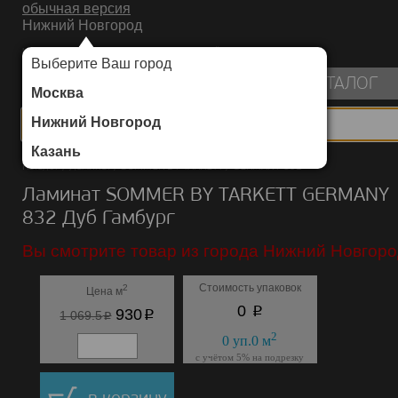
обычная версия
Нижний Новгород
ИНТЕРНЕТ-МАГАЗИН НАПОЛЬНЫХ ПОКРЫТИЙ
Выберите Ваш город
пуста
КАТАЛОГ
Москва
Нижний Новгород
Казань
Каталог
/
Ламинат
/
SOMMER BY TARKETT
/
GERMANY 832
Ламинат SOMMER BY TARKETT GERMANY
832 Дуб Гамбург
Вы смотрите товар из города Нижний Новгоро
Стоимость упаковок
2
Цена м
p
0
p
930
p
1 069.5
2
0
уп.
0
м
с учётом 5% на подрезку