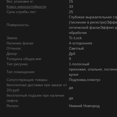
Вес упаковки кг:
15
Класс износостойкости
:
33
Срок службы лет:
25
Глубокая выразительная ст
(тиснение в регистре)Эффе
Поверхность:
оптической фаскиЭффект 
обработки
Замок:
Tc-Lock
Наличие фаски:
4-хсторонняя
Оттенок:
Светлый
Декор:
Дуб
Толщина общая,мм:
9
Тип рисунка:
1-полосный
прихожая, спальня, гостинн
Тип помещения:
кухня
Сопутствующие товары:
Подложка,плинтус
бесплатная доставка при заказе от
да
20т.руб:
бесплатный подъем при наличии
да
лифта:
Регион:
Нижний Новгород