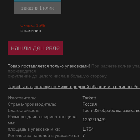
заказ в 1 клик
Скидка 15%
в наличии
нашли дешевле
Товар поставляется только упаковками!
При расчете кол-ва упа
производится
округление до целого числа в большую сторону.
Тарифы на доставку по Нижегородской области и в регионы Ро
Изготовитель:
Tarkett
Страна-производитель:
Россия
Влагостойкость:
Tech-3S-обработка замка в
Размеры длина ширина толщина
1292*194*9
мм:
площадь в упаковке м кв:
1,754
Количество панелей в упаковке шт:
7