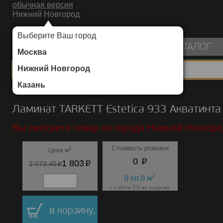
обычная версия
Нижний Новгород
ИНТЕРНЕТ-МАГАЗИН НАПОЛЬНЫХ ПОКРЫТИЙ
Выберите Ваш город
пуста
КАТАЛОГ
Москва
Нижний Новгород
Казань
Каталог
/
Ламинат
/
TARKETT
/
Estetica 933
Ламинат TARKETT Estetica 933 Акватинта
Вы смотрите товар из города Нижний Новгоро
Стоимость упаковок
2
Цена м
p
0
p
1 803
p
2 073.45
2
0
уп.
0
м
с учётом 5% на подрезку
в корзину,