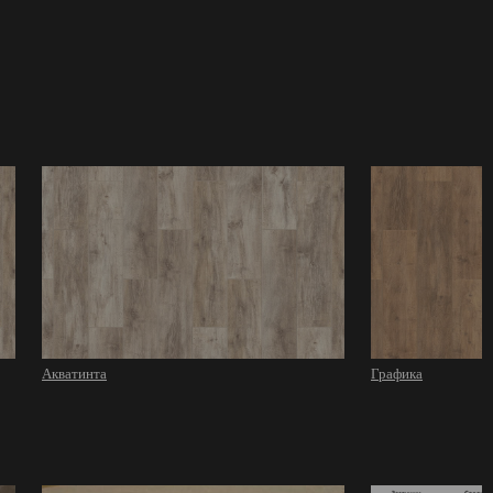
Акватинта
Графика