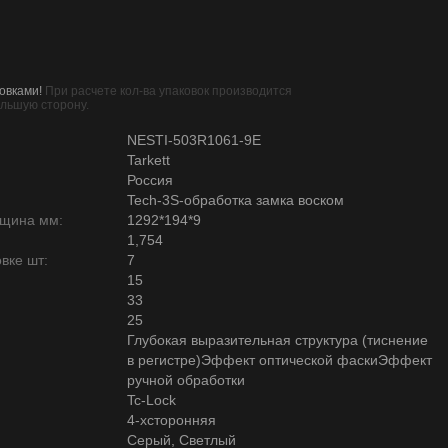
овками!
При расчете кол-ва упаковок производится
ольшую сторону.
NESTI-503R1061-9E
Tarkett
Россия
Tech-3S-обработка замка воском
лщина мм:
1292*194*9
1,754
вке шт:
7
15
33
25
Глубокая выразительная структура (тиснение
в регистре)Эффект оптической фаскиЭффект
ручной обработки
Tc-Lock
4-хсторонняя
Серый, Светлый