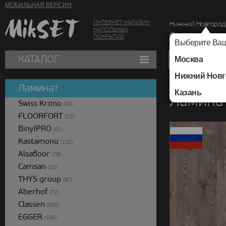
МОБИЛЬНАЯ ВЕРСИЯ
ИНТЕРНЕТ-МАГАЗИН
Нижний Новгород
НАПОЛЬНЫХ
г. Нижний Новг
ПОКРЫТИЙ
Выберите Ваш
КАТАЛОГ
Москва
Нижний Новг
Каталог
/
Ламинат
/
Ламинат
Казань
Ламинат
Swiss Krono
(24)
FLOORFORT
(72)
BinylPRO
(51)
Kastamonu
(132)
Alsafloor
(78)
Camsan
(33)
THYS group
(87)
Aberhof
(72)
Classen
(606)
EGGER
(168)