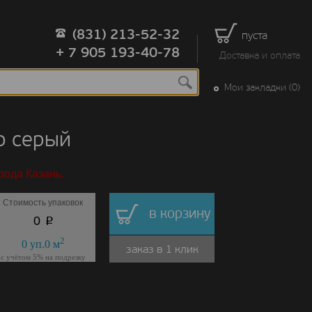
(831) 213-52-32
пуста
+ 7 905 193-40-78
Доставка и оплата
Мои закладки (0)
р серый
рода Казань.
Стоимость упаковок
в корзину
p
0
2
0
уп.
0
м
заказ в 1 клик
с учётом 5% на подрезку