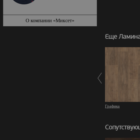
О компании «Миксет»
Еще Ламинат
Графика
Сопутствую