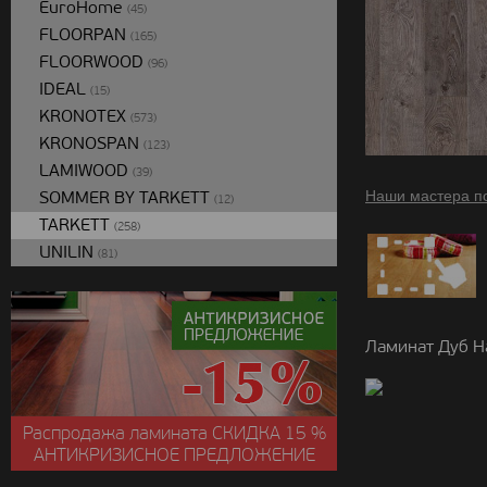
EuroHome
(45)
FLOORPAN
(165)
FLOORWOOD
(96)
IDEAL
(15)
KRONOTEX
(573)
KRONOSPAN
(123)
LAMIWOOD
(39)
SOMMER BY TARKETT
Наши мастера п
(12)
TARKETT
(258)
UNILIN
(81)
Ламинат Дуб Н
Распродажа ламината
СКИДКА
15 %
АНТИКРИЗИСНОЕ ПРЕДЛОЖЕНИЕ