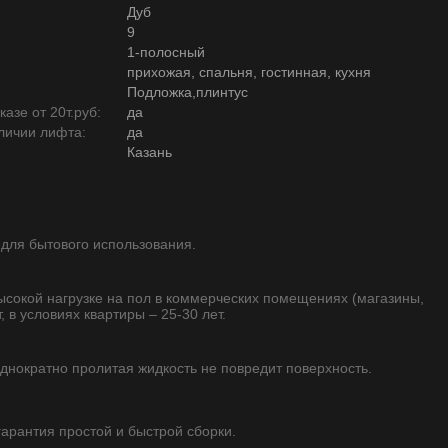
Дуб
9
1-полосный
прихожая, спальня, гостинная, кухня
Подложка,плинтус
азе от 20т.руб:
да
личии лифта:
да
Казань
 для бытового использования.
высокой нагрузке на пол в коммерческих помещениях (магазины,
, в условиях квартиры – 25-30 лет.
однократно пролитая жидкость не повредит поверхность.
 гарантия простой и быстрой сборки.