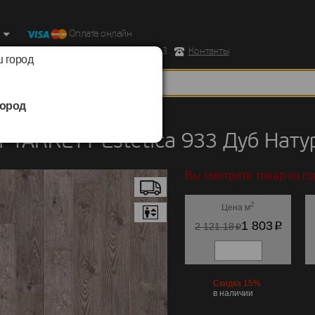
Оплата онлайн
ород, Ул. Республиканская д.43 корпус 3
Контакты
 город
ород
TARKETT
/
Estetica 933
 TARKETT Estetica 933 Дуб Нату
Вы смотрите товар из го
2
Цена м
p
1 803
p
2 121.18
Скидка 15%
в наличии