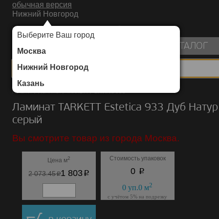
обычная версия
Нижний Новгород
ИНТЕРНЕТ-МАГАЗИН НАПОЛЬНЫХ ПОКРЫТИЙ
Выберите Ваш город
пуста
КАТАЛОГ
Москва
Нижний Новгород
Казань
Каталог
/
Ламинат
/
TARKETT
/
Estetica 933
Ламинат TARKETT Estetica 933 Дуб Натур
серый
Вы смотрите товар из города Москва.
Стоимость упаковок
2
Цена м
p
0
p
1 803
p
2 073.45
2
0
уп.
0
м
с учётом 5% на подрезку