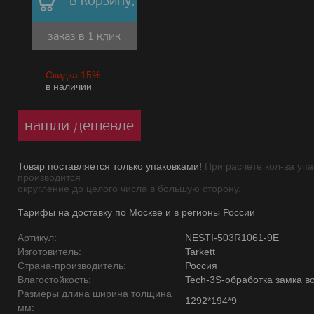
в корзину,
заказ в 1 клик
Скидка 15%
в наличии
нашли дешевле
Товар поставляется только упаковками!
При расчете кол-ва упа
производится
округление до целого числа в большую сторону.
Тарифы на доставку по Москве и в регионы России
Артикул:
NESTI-503R1061-9E
Изготовитель:
Tarkett
Страна-производитель:
Россия
Влагостойкость:
Tech-3S-обработка замка в
Размеры длина ширина толщина
1292*194*9
мм: