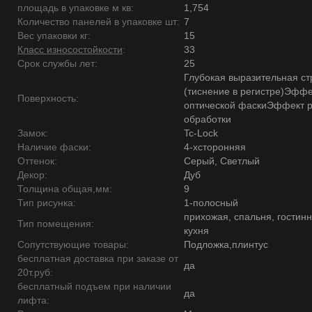
площадь в упаковке м кв:
1,754
Количество панелей в упаковке шт:
7
Вес упаковки кг:
15
Класс износостойкости
:
33
Срок службы лет:
25
Глубокая выразительная ст
(тиснение в регистре)Эффе
Поверхность:
оптической фаскиЭффект 
обработки
Замок:
Tc-Lock
Наличие фаски:
4-хсторонняя
Оттенок:
Серый, Светлый
Декор:
Дуб
Толщина общая,мм:
9
Тип рисунка:
1-полосный
прихожая, спальня, гостинн
Тип помещения:
кухня
Сопутствующие товары:
Подложка,плинтус
бесплатная доставка при заказе от
да
20т.руб:
бесплатный подъем при наличии
да
лифта: