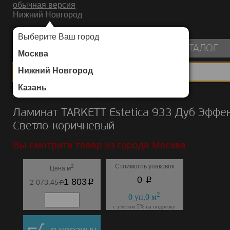
обычная версия
Нижний Новгород
ИНТЕРНЕТ-МАГАЗИН НАПОЛЬНЫХ ПОКРЫТИЙ
Выберите Ваш город
пуста
КАТАЛОГ
Москва
Нижний Новгород
Казань
Каталог
/
Ламинат
/
TARKETT
/
Estetica 933
Ламинат TARKETT Estetica 933 Дуб Эффе
Светло-коричневый
Вы смотрите товар из города Москва.
Стоимость упаковок
2
Цена м
p
0
p
1 803
p
2 073.45
2
0
уп.
0
м
с учётом 5% на подрезку