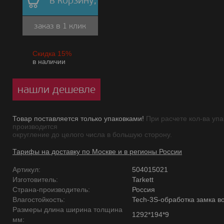
в корзину,
заказ в 1 клик
Скидка 15%
в наличии
нашли дешевле
Товар поставляется только упаковками!
При расчете кол-ва упа
производится
округление до целого числа в большую сторону.
Тарифы на доставку по Москве и в регионы России
Артикул:
504015021
Изготовитель:
Tarkett
Страна-производитель:
Россия
Влагостойкость:
Tech-3S-обработка замка в
Размеры длина ширина толщина
1292*194*9
мм: