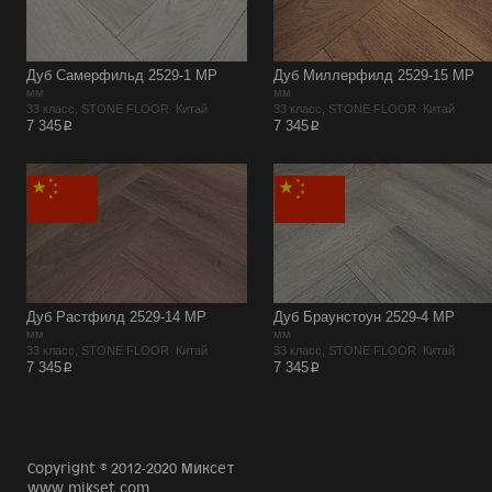
Дуб Самерфильд 2529-1 MР
Дуб Миллерфилд 2529-15 MР
мм
мм
33 класс, STONE FLOOR Китай
33 класс, STONE FLOOR Китай
p
p
7 345
7 345
Дуб Растфилд 2529-14 MР
Дуб Браунстоун 2529-4 MР
мм
мм
33 класс, STONE FLOOR Китай
33 класс, STONE FLOOR Китай
p
p
7 345
7 345
Copyright © 2012-2020 Миксет
www.mikset.com