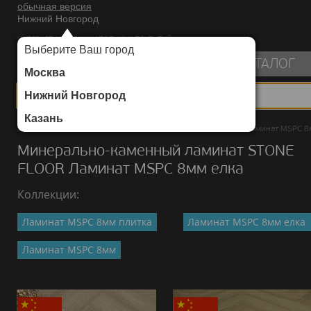
обычная версия
Нижний Новгород
ИНТЕРНЕТ-МАГАЗИН НАПОЛЬНЫХ ПОКРЫТИЙ
Выберите Ваш город
пуста
КАТАЛОГ
Москва
Нижний Новгород
Казань
Каталог
/
Минерально-каменный ламинат
/
STONE FLOOR
/
Ламинат MSPC 8
Минерально-каменный ламинат STONE
FLOOR Ламинат MSPC 8мм елка
Коллекции:
Ламинат MSPC 8мм плитка
Ламинат MSPC 8мм елка
Ламинат MSPC 8мм