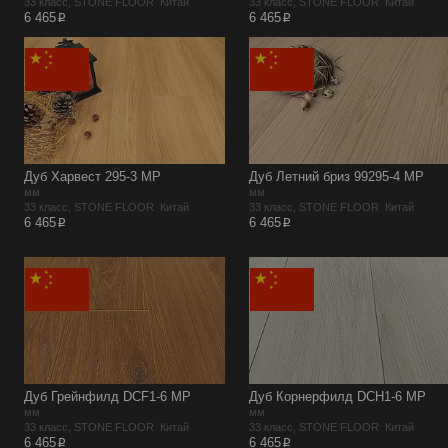
33 класс, STONE FLOOR Китай
33 класс, STONE FLOOR Китай
p
p
6 465
6 465
Дуб Харвест 295-3 MР
Дуб Летний бриз 99295-4 MР
мм
мм
33 класс, STONE FLOOR Китай
33 класс, STONE FLOOR Китай
p
p
6 465
6 465
Дуб Грейнфилд DCF1-6 MР
Дуб Корнерфилд DCH1-6 MР
мм
мм
33 класс, STONE FLOOR Китай
33 класс, STONE FLOOR Китай
p
p
6 465
6 465