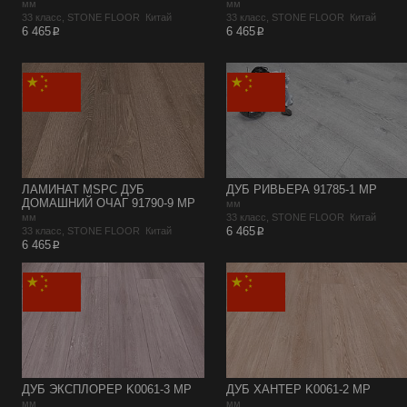
мм
мм
33 класс, STONE FLOOR Китай
33 класс, STONE FLOOR Китай
p
p
6 465
6 465
ЛАМИНАТ MSPC ДУБ
ДУБ РИВЬЕРА 91785-1 MP
ДОМАШНИЙ ОЧАГ 91790-9 MP
мм
мм
33 класс, STONE FLOOR Китай
p
6 465
33 класс, STONE FLOOR Китай
p
6 465
ДУБ ЭКСПЛОРЕР K0061-3 MP
ДУБ ХАНТЕР K0061-2 MP
мм
мм