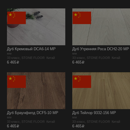
Дуб Кремовый DCA6-14 MP
Дуб Утренняя Роса DCH2-20 MР
мм
мм
33 класс, STONE FLOOR Китай
33 класс, STONE FLOOR Китай
p
p
6 465
6 465
Дуб Браунфилд DCF5-10 MР
Дуб Тейлор 9332-156 MР
мм
мм
33 класс, STONE FLOOR Китай
33 класс, STONE FLOOR Китай
p
p
6 465
6 465