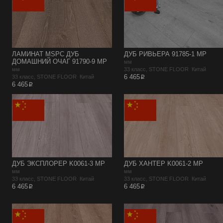
ЛАМИНАТ MSPC ДУБ
ДУБ РИВЬЕРА 91785-1 MP
ДОМАШНИЙ ОЧАГ 91790-9 MP
мм
мм
33 класс, STONE FLOOR Китай
p
6 465
33 класс, STONE FLOOR Китай
p
6 465
ДУБ ЭКСПЛОРЕР K0061-3 MP
ДУБ ХАНТЕР K0061-2 MP
мм
мм
33 класс, STONE FLOOR Китай
33 класс, STONE FLOOR Китай
p
p
6 465
6 465