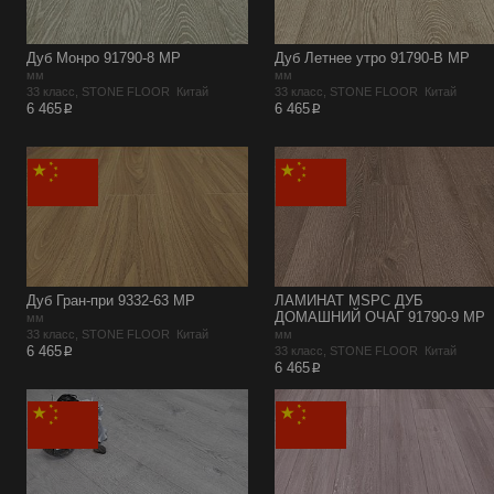
Дуб Монро 91790-8 MР
Дуб Летнее утро 91790-B MP
мм
мм
33 класс, STONE FLOOR Китай
33 класс, STONE FLOOR Китай
p
p
6 465
6 465
Дуб Гран-при 9332-63 MР
ЛАМИНАТ MSPC ДУБ
ДОМАШНИЙ ОЧАГ 91790-9 MP
мм
33 класс, STONE FLOOR Китай
мм
p
6 465
33 класс, STONE FLOOR Китай
p
6 465