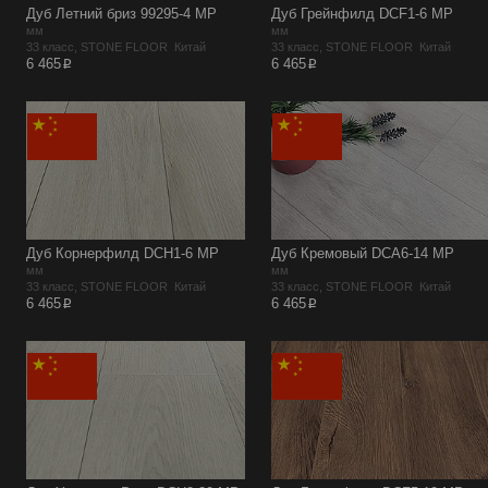
Дуб Летний бриз 99295-4 MР
Дуб Грейнфилд DCF1-6 MР
мм
мм
33 класс, STONE FLOOR Китай
33 класс, STONE FLOOR Китай
p
p
6 465
6 465
Дуб Корнерфилд DCH1-6 MР
Дуб Кремовый DCA6-14 MP
мм
мм
33 класс, STONE FLOOR Китай
33 класс, STONE FLOOR Китай
p
p
6 465
6 465