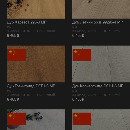
Дуб Харвест 295-3 MР
Дуб Летний бриз 99295-4 MР
мм
мм
33 класс, STONE FLOOR Китай
33 класс, STONE FLOOR Китай
p
p
6 465
6 465
Дуб Грейнфилд DCF1-6 MР
Дуб Корнерфилд DCH1-6 MР
мм
мм
33 класс, STONE FLOOR Китай
33 класс, STONE FLOOR Китай
p
p
6 465
6 465