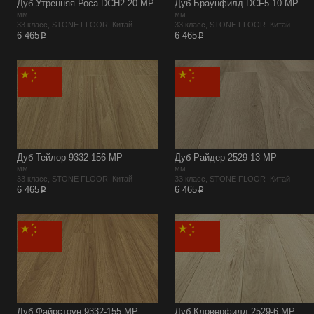
Дуб Утренняя Роса DCH2-20 MР
Дуб Браунфилд DCF5-10 MР
мм
мм
33 класс, STONE FLOOR Китай
33 класс, STONE FLOOR Китай
p
p
6 465
6 465
Дуб Тейлор 9332-156 MР
Дуб Райдер 2529-13 MР
мм
мм
33 класс, STONE FLOOR Китай
33 класс, STONE FLOOR Китай
p
p
6 465
6 465
Дуб Файрстоун 9332-155 MР
Дуб Кловерфилд 2529-6 MР