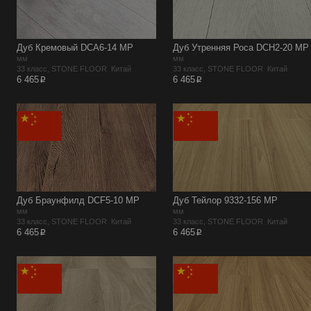
Дуб Кремовый DCA6-14 MP
Дуб Утренняя Роса DCH2-20 MР
мм
мм
33 класс, STONE FLOOR Китай
33 класс, STONE FLOOR Китай
p
p
6 465
6 465
Дуб Браунфилд DCF5-10 MР
Дуб Тейлор 9332-156 MР
мм
мм
33 класс, STONE FLOOR Китай
33 класс, STONE FLOOR Китай
p
p
6 465
6 465