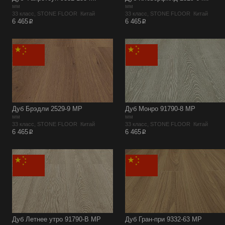
мм
мм
33 класс, STONE FLOOR Китай
33 класс, STONE FLOOR Китай
p
p
6 465
6 465
Дуб Брэдли 2529-9 MР
Дуб Монро 91790-8 MР
мм
мм
33 класс, STONE FLOOR Китай
33 класс, STONE FLOOR Китай
p
p
6 465
6 465
Дуб Летнее утро 91790-B MP
Дуб Гран-при 9332-63 MР