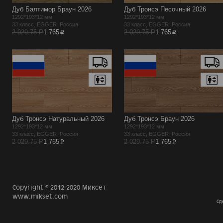
Дуб Балтимор Браун 2026
Дуб Тронсэ Песочный 2026
1292*193*12 мм
1292*193*12 мм
33 класс, EGGER Россия
33 класс, EGGER Россия
p
p
2 029.75 Р
1 765
2 029.75 Р
1 765
Дуб Тронсэ Натуральный 2026
Дуб Тронсэ Браун 2026
1292*193*12 мм
1292*193*12 мм
33 класс, EGGER Россия
33 класс, EGGER Россия
p
p
2 029.75 Р
1 765
2 029.75 Р
1 765
Copyright © 2012-2020 Миксет
www.mikset.com
Сд