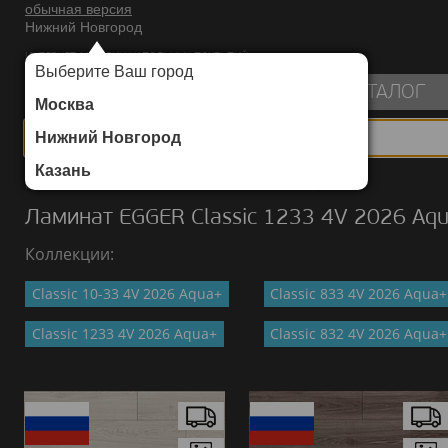
обычная версия
Нижний Новгород
ИНТЕРНЕТ-МАГАЗИН НАПОЛЬНЫХ ПОКРЫТИЙ
Выберите Ваш город
пуста
КАТАЛОГ
Москва
Нижний Новгород
Казань
Каталог
/
Ламинат
/
EGGER
/
Classic 1233 4V 2026 Aqua+
Ламинат EGGER Classic 1233 4V 2026 Aq
Коллекции:
Classic 10-33 4V 2026 Aqua+
Classic 833 4V 2026 Aqua+
Classic 1233 4V 2026 Aqua+
Classic 832 4V 2026 Aqua+