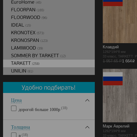
EuroHome
(45)
FLOORPAN
(165)
FLOORWOOD
(96)
IDEAL
(15)
KRONOTEX
(573)
KRONOSPAN
(123)
Клавдий
LAMIWOOD
(39)
1292*194*8 мм
SOMMER BY TARKETT
(12)
33 класс, TARKETT 
p
1 957.65 Р
1 664
TARKETT
(258)
UNILIN
(81)
Цена
(18)
дорогой больше 1000р
Марк Аврелий
Толщина
1292*194*8 мм
(18)
33 класс, TARKETT 
8