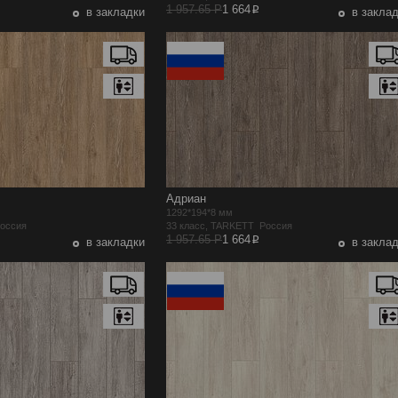
p
1 957.65 Р
1 664
в закладки
в закла
Адриан
1292*194*8 мм
Россия
33 класс, TARKETT Россия
p
1 957.65 Р
1 664
в закладки
в закла