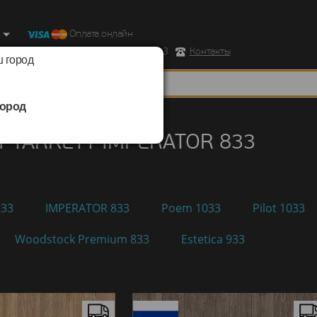
Оплата онлайн
ород, Ул. Республиканская д.43 корпус 3
Контакты
 город
ород
TARKETT
/
IMPERATOR 833
т TARKETT IMPERATOR 833
233
IMPERATOR 833
Poem 1033
Pilot 1033
Woodstock Premium 833
Estetica 933