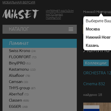
МОБИЛЬНАЯ ВЕРСИЯ
ИНТЕРНЕТ-МАГАЗИН
Нижний Новгород
НАПОЛЬНЫХ
г. Нижний Новг
ПОКРЫТИЙ
Выберите Ваш
КАТАЛОГ
Москва
Нижний Новг
Каталог
/
Ламинат
/
Ламинат
Казань
Ламина
Swiss Krono
(24)
FLOORFORT
(72)
Коллекции:
BinylPRO
(51)
Kastamonu
(132)
ORCHESTRA 1
Alsafloor
(78)
Camsan
(33)
Cinema 832
THYS group
(87)
Aberhof
найдено 18
(72)
Classen
(606)
EGGER
(168)