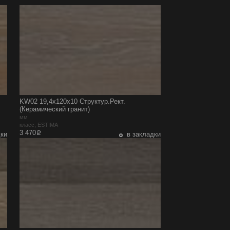
KW02 19,4x120x10 Структур.Рект.
(Керамический гранит)
мм
класс, ESTIMA
p
3 470
дки
в закладки