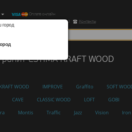
Оплата онлайн
ород, Ул. Республиканская д.43 корпус 3
Контакты
 город
ород
нит
/
ESTIMA
/
KRAFT WOOD
гранит ESTIMA KRAFT WOOD
KRAFT WOOD
IMPROVE
Graffito
SOFT WOO
CAVE
CLASSIC WOOD
LOFT
GOBI
ra
Montis
Traffic
Jazz
Vision
Iron