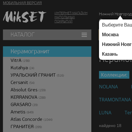
МОБИЛЬНАЯ ВЕРСИЯ
ИНТЕРНЕТ-МАГАЗИН
Нижний Новгород
НАПОЛЬНЫХ
г. Нижний Новг
ПОКРЫТИЙ
Выберите Ваш
КАТАЛОГ
Москва
Нижний Новг
Каталог
/
Керамогра
Керамогранит
Казань
Керамо
VitrA
(198)
Kutahya
(24)
Коллекции:
УРАЛЬСКИЙ ГРАНИТ
(516)
Cersanit
(54)
NOLANA
Absolut Gres
(159)
KERRANOVA
(288)
TRAMONTANA
GRASARO
(39)
Ametis
LUNA
Ter
(849)
Atlas Concorde
(1044)
найдено 18
ГРАНИТЕЯ
(399)