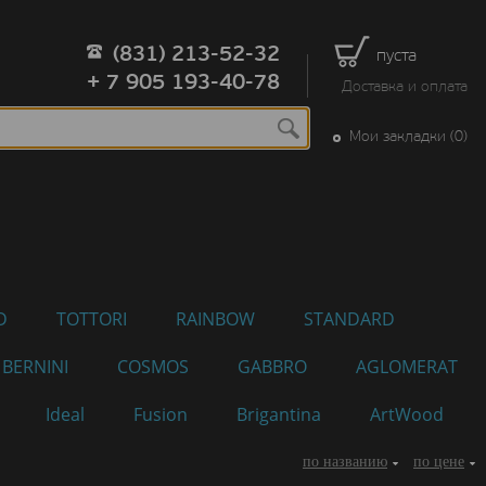
(831) 213-52-32
пуста
+ 7 905 193-40-78
Доставка и оплата
Мои закладки (0)
D
TOTTORI
RAINBOW
STANDARD
BERNINI
COSMOS
GABBRO
AGLOMERAT
Ideal
Fusion
Brigantina
ArtWood
по названию
по цене