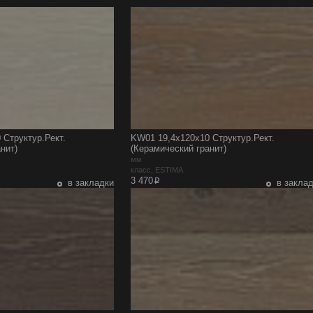
 Структур.Рект.
KW01 19,4x120x10 Структур.Рект.
нит)
(Керамический гранит)
мм
класс, ESTIMA
p
3 470
в закладки
в закла