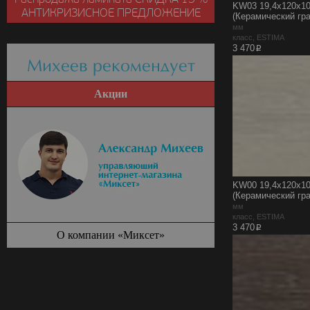
KW03 19,4x120x10
АНТИКРИЗИСНОЕ ПРЕДЛОЖЕНИЕ
(Керамический гра
мм
класс, ESTIMA
p
3 470
Михеев рекомендует
Акции
KW00 19,4x120x10
(Керамический гра
мм
класс, ESTIMA
p
3 470
О компании «Миксет»