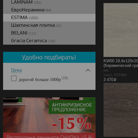
LAMINAM
(252)
ЕвроКерамика
(84)
ESTIMA
(1002)
Шахтинская плитка
(21)
BELANI
(111)
Gracia Ceramica
(192)
KW00 19,4x120x10
(Керамический гра
Цена
мм
класс, ESTIMA
(18)
p
дорогой больше 1000р
3 470
Распродажа ламината
СКИДКА
15 %