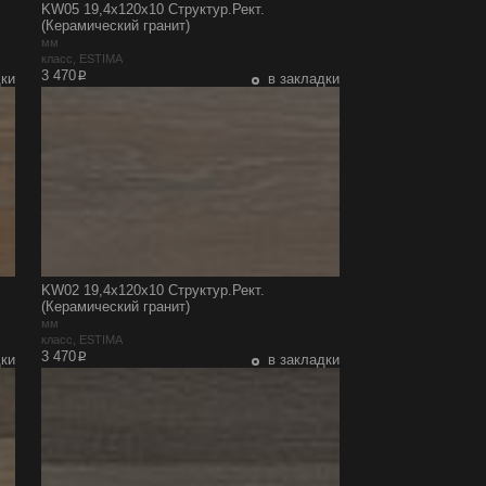
KW05 19,4x120x10 Структур.Рект.
(Керамический гранит)
мм
класс, ESTIMA
p
3 470
дки
в закладки
KW02 19,4x120x10 Структур.Рект.
(Керамический гранит)
мм
класс, ESTIMA
p
3 470
дки
в закладки