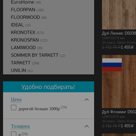
EuroHome
(45)
FLOORPAN
(165)
FLOORWOOD
(96)
IDEAL
(15)
KRONOTEX
(573)
Дуб Леонис D5038
1380*191*8 мм
KRONOSPAN
(123)
32 класс, Swiss Kron
LAMIWOOD
p
1 711.76 Р
1 455
(39)
SOMMER BY TARKETT
(12)
TARKETT
(258)
UNILIN
(81)
Цена
(24)
дорогой больше 1000р
Дуб Флэминг D50
1380*191*8 мм
32 класс, Swiss Kron
p
Толщина
1 711.76 Р
1 455
(24)
8