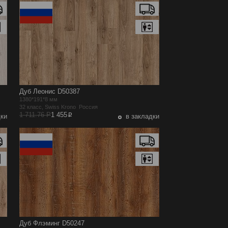
Дуб Леонис D50387
1380*191*8 мм
32 класс, Swiss Krono Россия
p
1 711.76 Р
1 455
дки
в закладки
Дуб Флэминг D50247