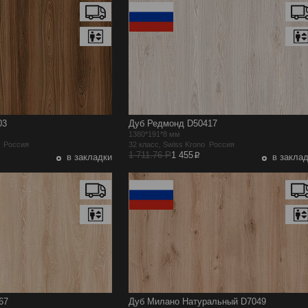
03
Дуб Редмонд D50417
1380*191*8 мм
o Россия
32 класс, Swiss Krono Россия
p
1 711.76 Р
1 455
в закладки
в закла
67
Дуб Милано Натуральный D7049