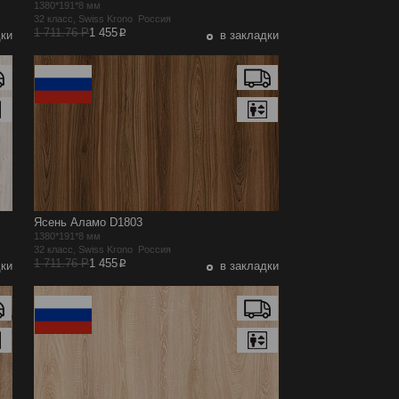
1380*191*8 мм
32 класс, Swiss Krono Россия
p
1 711.76 Р
1 455
дки
в закладки
Ясень Аламо D1803
1380*191*8 мм
32 класс, Swiss Krono Россия
p
1 711.76 Р
1 455
дки
в закладки