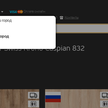
Оплата онлайн
ород, Ул. Республиканская д.43 корпус 3
Контакты
 город
ород
Swiss Krono
/
Caspian 832
 Swiss Krono Caspian 832