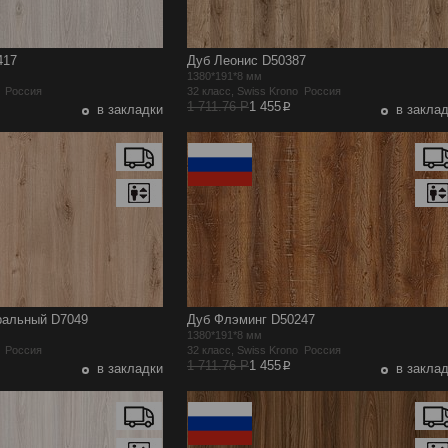
417
Дуб Леонис D50387
1380*191*8 мм
o Россия
32 класс, Swiss Krono Россия
p
1 711.76 Р
1 455
в закладки
в закла
ральный D7049
Дуб Флэминг D50247
1380*191*8 мм
o Россия
32 класс, Swiss Krono Россия
p
1 711.76 Р
1 455
в закладки
в закла