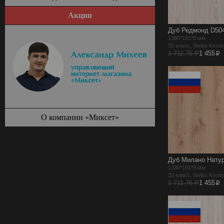
Акции
Дуб Редмонд D50
1380*191*8 мм
32 класс, Swiss Kron
p
1 711.76 Р
1 455
О компании «Миксет»
Дуб Милано Нату
1380*191*8 мм
32 класс, Swiss Kron
p
1 711.76 Р
1 455