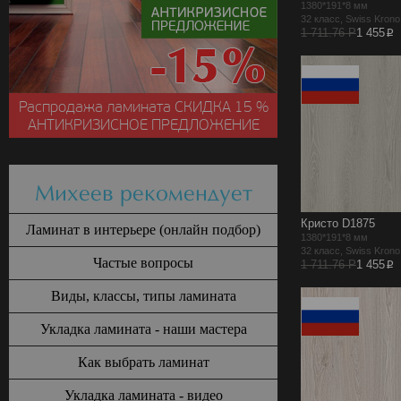
1380*191*8 мм
32 класс, Swiss Kron
p
1 711.76 Р
1 455
Распродажа ламината
СКИДКА
15 %
АНТИКРИЗИСНОЕ ПРЕДЛОЖЕНИЕ
Михеев рекомендует
Кристо D1875
Ламинат в интерьере (онлайн подбор)
1380*191*8 мм
32 класс, Swiss Kron
Частые вопросы
p
1 711.76 Р
1 455
Виды, классы, типы ламината
Укладка ламината - наши мастера
Как выбрать ламинат
Укладка ламината - видео