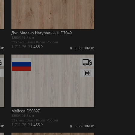
Дуб Милано Натуральный D7049
1380*191*8 мм
32 класс, Swiss Krono Россия
p
1 711.76 Р
1 455
дки
в закладки
Мейсса D50397
1380*191*8 мм
32 класс, Swiss Krono Россия
p
1 711.76 Р
1 455
дки
в закладки