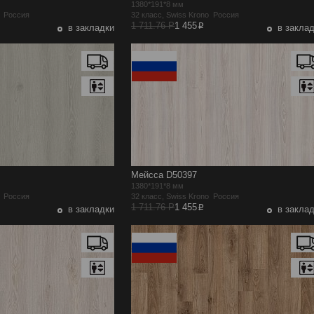
1380*191*8 мм
o Россия
32 класс, Swiss Krono Россия
p
1 711.76 Р
1 455
в закладки
в закла
Мейсса D50397
1380*191*8 мм
o Россия
32 класс, Swiss Krono Россия
p
1 711.76 Р
1 455
в закладки
в закла