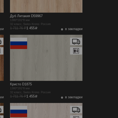
Дуб Литакия D59967
1380*191*8 мм
32 класс, Swiss Krono Россия
p
1 711.76 Р
1 455
дки
в закладки
Кристо D1875
1380*191*8 мм
32 класс, Swiss Krono Россия
p
1 711.76 Р
1 455
дки
в закладки