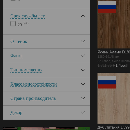
Срок службы лет
(24)
20
Оттенок
Ясень Аламо D18
Фаска
1380*191*8 мм
32 класс, Swiss Kron
p
1 711.76 Р
1 455
Тип помещения
Класс износостойкости
Страна-производитель
Декор
Дуб Литакия D599