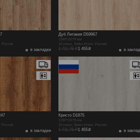
7
Дуб Литакия D59967
1380*191*8 мм
o Россия
32 класс, Swiss Krono Россия
p
1 711.76 Р
1 455
в закладки
в закла
247
Кристо D1875
1380*191*8 мм
o Россия
32 класс, Swiss Krono Россия
p
1 711.76 Р
1 455
в закладки
в закла