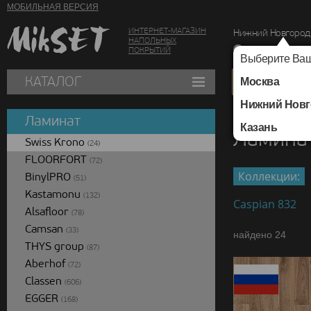
МОБИЛЬНАЯ ВЕРСИЯ
ИНТЕРНЕТ-МАГАЗИН
Нижний Новгород
НАПОЛЬНЫХ
г. Нижний Новг
ПОКРЫТИЙ
Выберите Ваш
КАТАЛОГ
Москва
Нижний Новг
Каталог
/
Ламинат
/
Ламинат
Казань
Ламинат
Swiss Krono
(24)
FLOORFORT
(72)
Коллекции:
BinylPRO
(51)
Kastamonu
(132)
Caspian 832
Alsafloor
(78)
Camsan
(33)
найдено 24
THYS group
(87)
Aberhof
(72)
Classen
(606)
EGGER
(168)