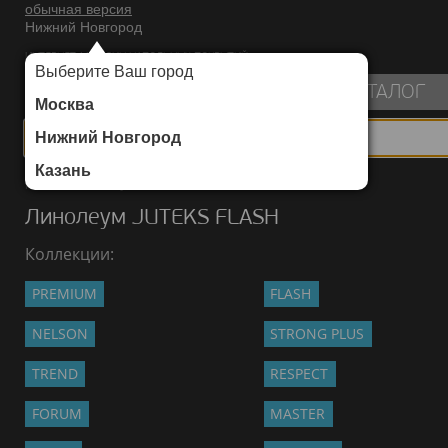
обычная версия
Нижний Новгород
ИНТЕРНЕТ-МАГАЗИН НАПОЛЬНЫХ ПОКРЫТИЙ
Выберите Ваш город
пуста
КАТАЛОГ
Москва
Нижний Новгород
Казань
Каталог
/
Линолеум
/
JUTEKS
/
FLASH
Линолеум JUTEKS FLASH
Коллекции:
PREMIUM
FLASH
NELSON
STRONG PLUS
TREND
RESPECT
FORUM
MASTER